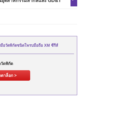
นอุตสาหกรรมสากลและ GD&T
งมือวัดพิกัดชนิดโพรบมือถือ XM ซีรีส์
วัดพิกัด
ตาล็อก >