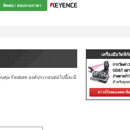
ติดต่อ / สอบถามราคา
เครื่องมือวัดพิกั
การวัดค่า 
GD&T อย่า
ง่ายดาย
ที่ท
ุม Feature องค์ประกอบต่อไปนี้จะมี
สำหรับทุกค
ดาวน์โหลดแคตตาล็อ