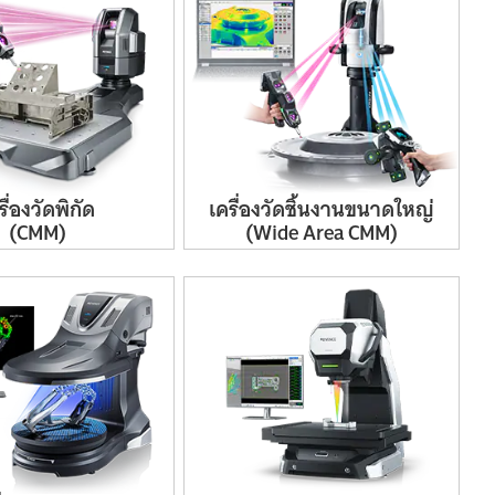
รื่อง
วัด
พิกัด
เครื่อง
วัด
ชิ้นงาน
ขนาดใหญ่
(CMM)
(Wide
Area
CMM)