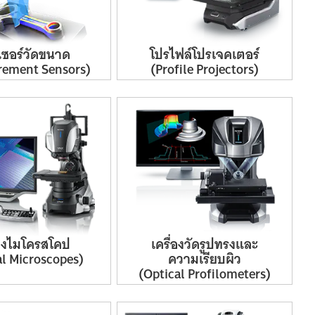
เซอร์
วัดขนาด
โปรไฟล์
โปรเจคเตอร์
rement
Sensors)
(Profile
Projectors)
อง
ไมโครสโคป
เครื่อง
วัด
รูปทรง
และ
al
Microscopes)
ความเรียบผิว
(Optical
Profilometers)