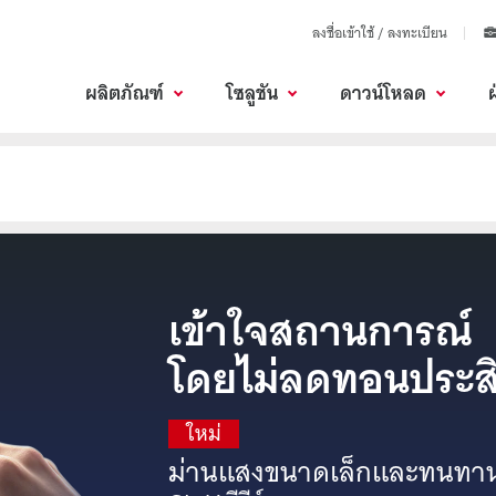
ลงชื่อเข้าใช้ / ลงทะเบียน
ผลิตภัณฑ์
โซลูชัน
ดาวน์โหลด
เข้าใจ
สถานการณ์
โดย
ไม่
ลดทอน
ประส
ใหม่
ม่านแสง
ขนาดเล็ก
และ
ทนทา