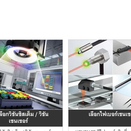
ือกวิชันซิสเต็ม / วิชัน
เลือก
ไฟเบอร์
เซนเซ
เซนเซอร์