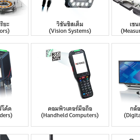
ริยะ
วิชันซิสเต็ม
เซน
ors)
(Vision Systems)
(Measu
์โค้ด
คอมพิวเตอร์
มือถือ
กล้
ders)
(Handheld
Computers)
(Digit