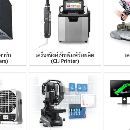
มาร์ก
เครื่อง
อิงค์เจ็ท
พิมพ์
วัน
ผลิต
เค
ers)
(CIJ
Printer)