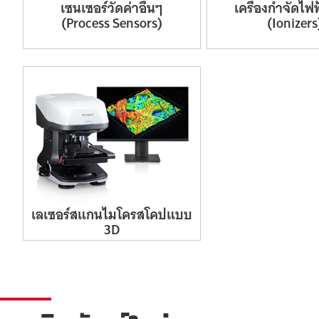
เซนเซอร์
วัดค่า
อื่นๆ
เครื่อง
กำจัด
ไฟฟ
(Process
Sensors)
(Ionizers
เลเซอร์
สแกน
ไมโครสโคป
แบบ
3D