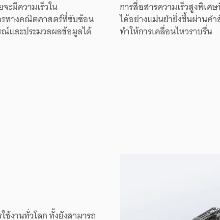
ย
จะ
มี
ความเร็ว
ใน
การสื่อสาร
ความเร็ว
สูง
พิเศษ
ท
าร
ทาง
คณิตศาสตร์
ที่
ซับซ้อน
ได้
อย่าง
แม่นยำ
ยิ่งขึ้น
ผ่าน
คำสั
รณ์
และ
ประมวลผล
ข้อมูล
ได้
ทำให้
การเคลื่อนไหว
ราบรื่น
รใช้งาน
ทั่วโลก
ทั้งยัง
สามารถ