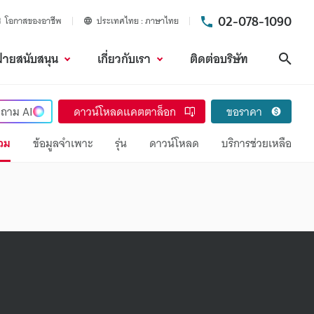
02-078-1090
โอกาสของอาชีพ
ประเทศไทย
ภาษาไทย
ฝ่ายสนับสนุน
เกี่ยวกับเรา
ติดต่อบริษัท
ค้นห
ถาม
AI
ดาวน์โหลดแคตตาล็อก
ขอราคา
วม
ข้อมูลจำเพาะ
รุ่น
ดาวน์โหลด
บริการช่วยเหลือ