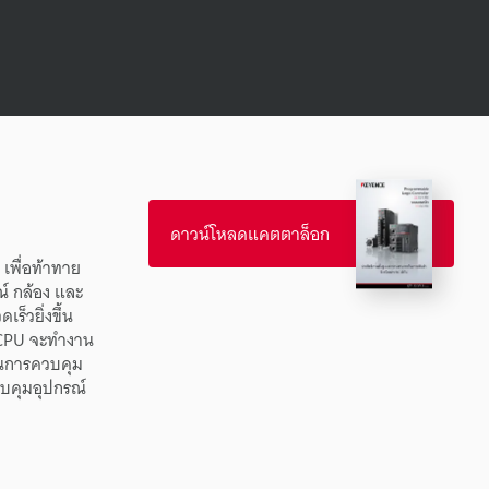
ดาวน์โหลดแคตตาล็อก
y
เพื่อ
ท้าทาย
ณ์
กล้อง
และ
ดเร็ว
ยิ่งขึ้น
CPU
จะ
ทำงาน
น
การ
ควบคุม
บคุม
อุปกรณ์