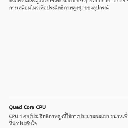
ด้วย
ความเร็ว
สูง
พิเศษ
และ
Machine Operation Recorder
การเคลื่อนไหว
เพื่อ
ประสิทธิภาพ
สูงสุด
ของ
อุปกรณ์
Quad Core CPU
CPU 4
คอร์
ประสิทธิภาพ
สูง
ที่
ใช้
การประมวลผล
แบบขนาน
เพื
ที่
น่าประทับใจ