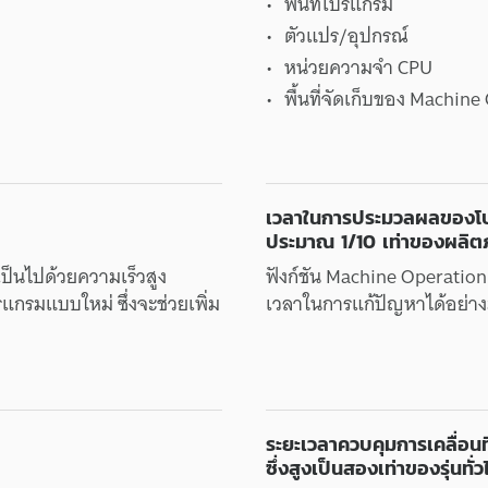
พื้นที่
โปรแกรม
ตัวแปร
/
อุปกรณ์
หน่วยความจำ
CPU
พื้นที่
จัดเก็บ
ของ
Machine 
เวลา
ใน
การประมวลผล
ของ
โ
ประมาณ
1/10
เท่า
ของ
ผลิต
เป็นไป
ด้วย
ความเร็ว
สูง
ฟังก์ชัน
Machine Operation
รแกรม
แบบใหม่
ซึ่ง
จะ
ช่วย
เพิ่ม
เวลา
ใน
การแก้ปัญหา
ได้
อย่า
ระยะ
เวลา
ควบคุม
การเคลื่อนที
ซึ่ง
สูงเป็น
สองเท่า
ของ
รุ่นทั่