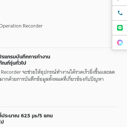
Operation Recorder
ปรแกรม
บันทึก
การทำงาน
ภัณฑ์
รุ่นทั่วไป
 Recorder
จะ
ช่วย
ให้
อุปกรณ์
ทำงาน
ได้
รวดเร็ว
ยิ่งขึ้น
และ
ลด
งมาก
ด้วย
การบันทึก
ข้อมูล
ทั้งหมด
ที่
เกี่ยวข้อง
กับ
ปัญหา
่
ประมาณ
62.5 µs/5
แกน
วไป