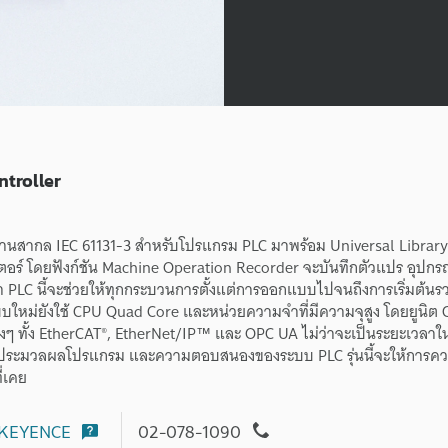
troller
าน
สากล
IEC 61131-3
สำหรับ
โปรแกรม
PLC
มาพร้อม
Universal Librar
ตอร์
โดย
ฟังก์ชัน
Machine Operation Recorder
จะ
บันทึก
ตัวแปร
อุปกร
า
PLC
นี้
จะ
ช่วย
ให้
ทุก
กระบวนการ
ตั้งแต่
การ
ออกแบบ
ไป
จนถึง
การ
เริ่มต้น
รว
บใหม่
ยังใช้
CPU Quad Core
และ
หน่วยความจำ
ที่
มี
ความจุ
สูง
โดย
ยูนิต
างๆ
ทั้ง
EtherCAT®,
EtherNet/IP™
และ
OPC UA
ไม่ว่าจะเป็น
ระยะเวลา
ใ
ประมวลผล
โปรแกรม
และ
ความตอบสนอง
ของ
ระบบ
PLC
รุ่นนี้
จะ
ให้การ
คว
ี่เคย
KEYENCE
02-078-1090