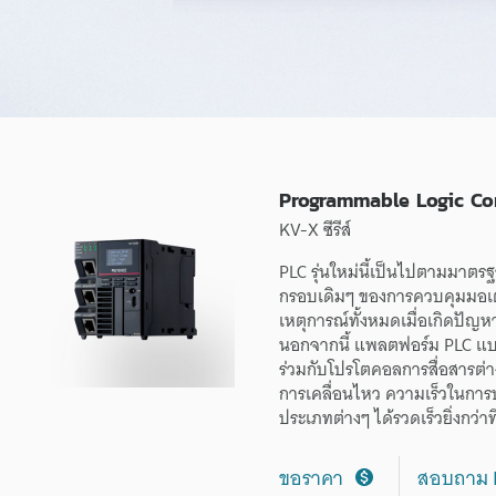
i
c
C
Programmable Logic Con
o
KV-X ซีรีส์
PLC
รุ่นใหม่
นี้
เป็นไป
ตาม
มาตรฐ
n
กรอบเดิมๆ
ของ
การควบคุม
มอเ
เหตุการณ์
ทั้งหมด
เมื่อ
เกิด
ปัญห
นอกจากนี้
แพลตฟอร์ม
PLC
แบ
t
ร่วมกับ
โปรโตคอล
การ
สื่อสาร
ต่
การ
เคลื่อนไหว
ความเร็ว
ใน
การ
r
ประเภท
ต่างๆ
ได้
รวดเร็ว
ยิ่งกว่า
ท
ขอราคา
สอบถาม 