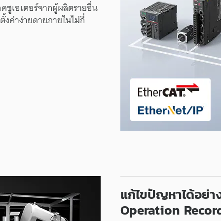
คชูเอเตอร์
จาก
ผู้ผลิต
รายอื่น
ั้งค่า
ง่ายดาย
ภายใน
ไม่กี่
แก้ไข
ปัญหา
ได้
อย่า
Operation
Recor