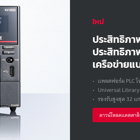
ใหม่
ประสิทธิภา
ประสิทธิภา
เครือข่าย
แบ
แพลตฟอร์ม
PLC
โ
Universal Librar
รองรับ
สูงสุด
32
แ
ดาวน์โหลดแคตตาล็