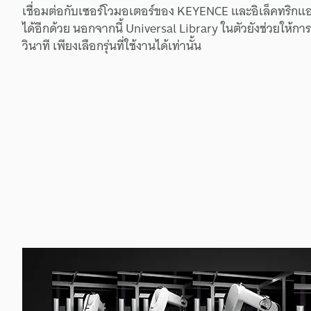
เชื่อมต่อ
กับ
เซอร์โว
มอเตอร์
ของ
KEYENCE
และ
อิเล็คทริก
แอ
ได้
อีกด้วย
นอกจากนี้
Universal Library
ในตัว
ยัง
ช่วยให้
การต
วินาที
เพียง
เลือก
รุ่น
ที่
ใช้งานได้
เท่านั้น