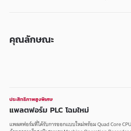
o
l
l
คุณลักษณะ
e
r
K
V
ประสิทธิภาพ
สูง
พิเศษ
-
X
แพลตฟอร์ม
PLC
โฉมใหม่
ซี
รี
แพลตฟอร์ม
ที่
ได้รับ
การออกแบบ
ใหม่
พร้อม
Quad Core CP
ส์