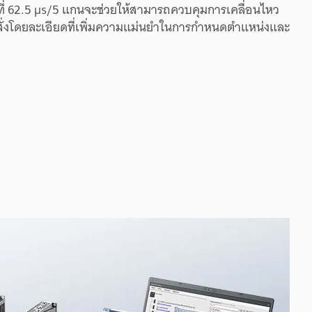
ี่
62.5 µs/5
แกน
จะ
ช่วยให้
สามารถ
ควบคุม
การเคลื่อนไหว
่ง
โดยละเอียด
ที่
เพิ่ม
ความแม่นยำ
ใน
การกำหนด
ตำแหน่ง
และ