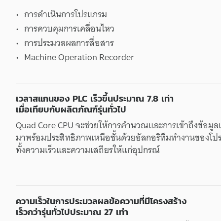
การดำเนินการ
โปรแกรม
การควบคุม
การเคลื่อนไหว
การประมวลผล
การสื่อสาร
Machine Operation Recorder
เวลา
สแกน
ของ
PLC
เร็วขึ้น
ประมาณ
7.8
เท่า
เมื่อ
เทียบกับ
ผลิตภัณฑ์
รุ่นทั่วไป
Quad Core CPU
จะ
ช่วยให้
การคำนวณ
และ
การเข้าถึง
ข้อมูล
มาพร้อม
ประสิทธิภาพ
เหนือชั้น
ด้วย
อัลกอริทึม
ทำงาน
ของ
โป
ทั้ง
ความเร็ว
และ
ความเสถียร
ให้แก่
อุปกรณ์
ความเร็ว
ใน
การประมวลผล
ข้อความ
ที่
มี
โครงสร้าง
เร็วกว่า
รุ่นทั่วไป
ประมาณ
27
เท่า