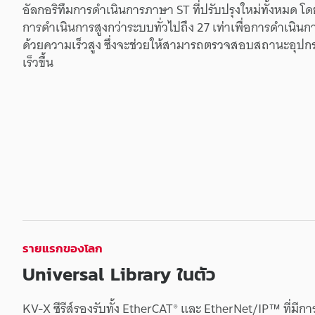
อัลกอริทึม
การดำเนินการ
ภาษา
ST
ที่
ปรับปรุง
ใหม่
ทั้งหมด
โด
การดำเนินการ
สูงกว่า
ระบบ
ทั่วไป
ถึง
27
เท่า
เพื่อ
การดำเนินก
ด้วย
ความเร็ว
สูง
ซึ่ง
จะ
ช่วย
ให้
สามารถ
ตรวจสอบ
สถานะ
อุปก
เร็วขึ้น
รายแรก
ของ
โลก
Universal Library
ในตัว
KV-X
ซีรีส์
รองรับ
ทั้ง
EtherCAT®
และ
EtherNet/IP™
ที่
มี
กา