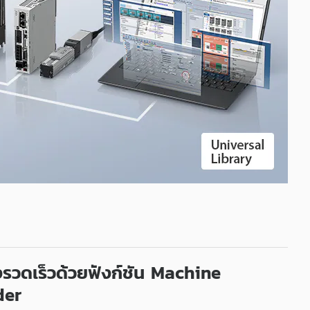
ง
รวดเร็ว
ด้วย
ฟังก์ชัน
Machine
der