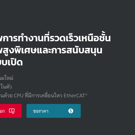
พ
การทำงาน
ที่
รวดเร็ว
เหนือชั้น
พ
สูง
พิเศษ
และ
การสนับสนุน
บเปิด
ฉมใหม่
y
ในตัว
กน
ด้วย
CPU
ที่มี
การเคลื่อนไหว
EtherCAT®
อก
ขอราคา