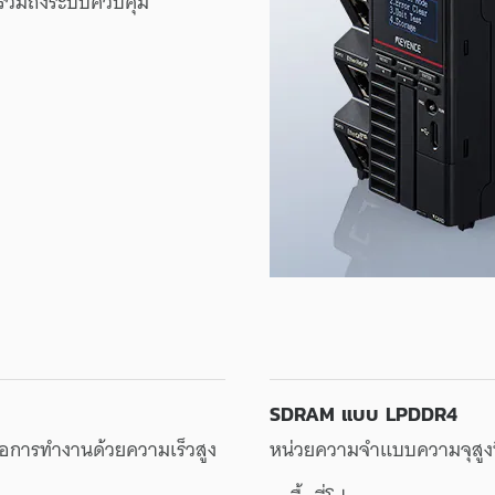
รวมถึง
ระบบ
ควบคุม
SDRAM
แบบ
LPDDR4
่อ
การทำงาน
ด้วย
ความเร็ว
สูง
หน่วยความจำ
แบบ
ความจุ
สูง