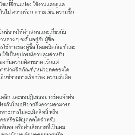
้ไข
เปลี่ยนแปลง
ใช้งาน
และ
ดูแล
กินไป
ความร้อน
ความเย็น
ความชื้น
อ็นซ์
อาจ
ให้
คำเสนอแนะ
เกี่ยวกับ
งาน
ต่าง ๆ
จะ
ขึ้นอยู่กับ
ผู้ซื้อ
รใช้งาน
ของ
ผู้ซื้อ
โดย
ผลิตภัณฑ์
และ
ปใช้
เป็น
อุปกรณ์
ควบคุม
สำหรับ
้องกัน
ความผิดพลาด
เว้นแต่
การนำ
ผลิตภัณฑ์/
หน่วยทดลอง
ใด
เอ็นซ์
จาก
การเรียกร้อง
ความรับผิด
ใด
อีก
และ
ขอปฏิเสธ
อย่างชัดแจ้ง
ต่อ
ประกัน
โดยปริยาย
ถึง
ความสามารถ
ฉพาะ
การไม่
ละเมิดสิทธิ์
หรือ
คคล
หรือ
นิติบุคคล
ใด
สำหรับ
ย
พิเศษ
หรือ
ค่าเสียหาย
ที่
เป็นผล
ย
ของ
ข้อมูล
ข้อมูล
สูญหาย
หรือ