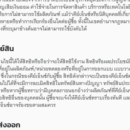
ูญเสีย
เงินออม
ค่าใช้จ่าย
ใน
การจัดหา
สินค้า
บริการ
หรือ
เทคโนโลย
ือ
การไม่สามารถ
ใช้
ผลิตภัณฑ์
แม้ว่า
คีย์เอ็นซ์
หรือ
นิติบุคคล
ที่
เกี่
ียหาย
หรือ
ทำการ
เรียกร้อง
อื่นใด
ต่อ
ผู้ซื้อ
ทั้งนี้
ใน
เขตอำนาจ
กฎหมา
าง
ที่
ระบุมา
ข้างต้น
อาจ
ไม่สามารถ
ใช้บังคับ
ได้
ย์สิน
่อนไขนี้
ได้ให้
สิทธิ
หรือ
ถือว่า
จะให้
สิทธิใช้งาน
สิทธิ
หรือ
ผลประโยชน์
ี่
อยู่ใน
ผลิตภัณฑ์/
หน่วยทดลอง
หรือ
ที่อยู่
ใน
การออกแบบ
แบบวา
ซึ่ง
ในกรณี
ของ
คีย์เอ็นซ์
กับ
ผู้ซื้อ
สิทธิ
ดังกล่าว
จะ
เป็น
ของ
คีย์เอ็นซ์
นไปได้
ที่จะมี
การละเมิด
สิทธิ
ใน
ทรัพย์สิน
ทางปัญญา
ทรัพย์สิน
ประ
หรือ
หาก
ผู้ซื้อ
ทราบว่า
มี
บุคคล
ภายนอก
อ้างว่า
ผลิตภัณฑ์
ที่
คีย์เอ็น
อ
สิทธิ
อื่น
ของ
บุคคลนั้น
ผู้ซื้อ
จะ
แจ้งให้
คีย์เอ็นซ์
ทราบเรื่อง
ทันที
แล
เอ็นซ์
อาจ
ร้องขอ
ตามสมควร
ส่งออก