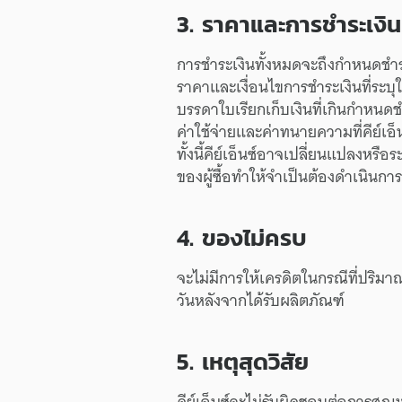
3.
ราคา
และ
การชำระเงิน
การชำระเงิน
ทั้งหมด
จะ
ถึง
กำหนด
ชำ
ราคา
และ
เงื่อนไข
การชำระเงิน
ที่
ระบุ
บรรดา
ใบเรียก
เก็บเงิน
ที่
เกิน
กำหนด
ช
ค่าใช้จ่าย
และ
ค่า
ทนายความ
ที่
คีย์เอ็
ทั้งนี้
คีย์เอ็นซ์
อาจ
เปลี่ยนแปลง
หรือ
ระ
ของ
ผู้ซื้อ
ทำให้
จำเป็น
ต้อง
ดำเนินการ
4.
ของไม่ครบ
จะไม่มี
การให้
เครดิต
ใน
กรณี
ที่
ปริมา
วัน
หลังจาก
ได้รับ
ผลิตภัณฑ์
5.
เหตุสุดวิสัย
คีย์เอ็นซ์
จะ
ไม่
รับผิดชอบ
ต่อ
การสูญ