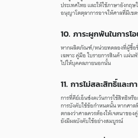
ประเทศไทย
และ
ให้ใช้
ภาษาอังกฤษ
อนุญาโต
ตุลาการ
อาจ
ให้
ศาล
ที่มี
เขต
10.
ภาระ
ผูกพัน
ใน
การโอ
หาก
ผลิตภัณฑ์/
หน่วยทดลอง
ที่
ผู้ซื้อ
เฉพาะ
คู่มือ
ใบรายการ
สินค้า
แผ่นพ
ไปให้
บุคคล
ภายนอก
นั้น
11.
การไม่
สละสิทธิ์
และ
กา
การที่
คีย์เอ็นซ์
งดเว้น
การใช้
สิทธิ
หรือ
การบังคับใช้
ข้อกำหนด
นั้น
หาก
ศาล
ท
ตกลงว่า
ศาล
ควร
ต้อง
ให้
เจตนา
ของ
ค
ยัง
มีผล
บังคับใช้
อย่างสมบูรณ์