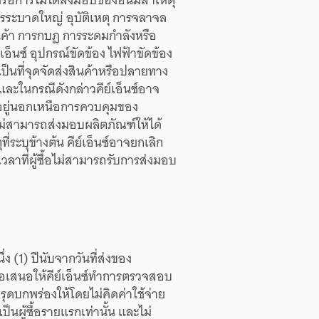
รระบาดใหญ่
อุบัติเหตุ
การจลาจล
นค้า
การกบฏ
การระดม
กำลัง
หรือ
์เอ็นซ์
อุปกรณ์
ขัดข้อง
ไฟฟ้า
ขัดข้อง
เป็น
ที่
จุด
จัดส่ง
สินค้า
หรือ
ปลายทาง
และ
ใน
กรณี
ดังกล่าว
คีย์เอ็นซ์
อาจ
ยู่
นอกเหนือ
การควบคุม
ของ
ม่
สามารถ
ส่งมอบ
ผลิตภัณฑ์
ให้ได้
ุ
ที่
ระบุ
ข้างต้น
คีย์เอ็นซ์
อาจ
ยกเลิก
เวลา
ที่
ผู้ซื้อ
ไม่สามารถ
รับ
การส่งมอบ
ึ่ง
(1)
ปี
นับจาก
วันที่
ส่งของ
ือ
เสนอให้
คีย์เอ็นซ์
ทำการ
ตรวจสอบ
รุด
บกพร่อง
ให้
โดย
ไม่คิด
ค่าใช้จ่าย
่เป็น
ผู้ซื้อ
รายแรก
เท่านั้น
และ
ไม่