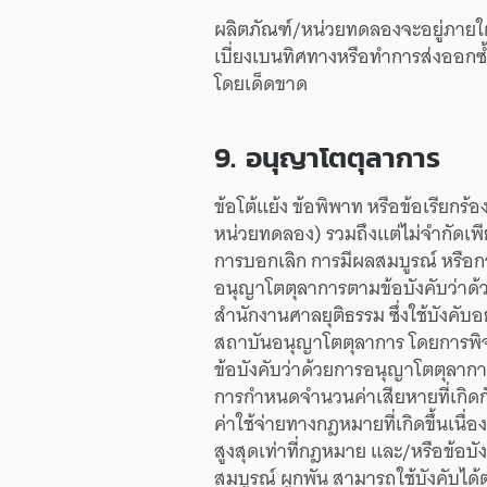
ผลิตภัณฑ์/
หน่วยทดลอง
จะ
อยู่
ภายใต
เบี่ยงเบน
ทิศทาง
หรือ
ทำการ
ส่งออก
ซ
โดยเด็ดขาด
9.
อนุญาโต
ตุลาการ
ข้อโต้แย้ง
ข้อพิพาท
หรือ
ข้อเรียกร้อ
หน่วยทดลอง)
รวมถึง
แต่
ไม่จำกัด
เพ
การบอกเลิก
การมีผล
สมบูรณ์
หรือ
ก
อนุญาโต
ตุลาการ
ตาม
ข้อบังคับ
ว่าด้
สำนักงาน
ศาลยุติธรรม
ซึ่ง
ใช้บังคับ
อย
สถาบัน
อนุญาโต
ตุลาการ
โดย
การพ
ข้อบังคับ
ว่าด้วย
การ
อนุญาโต
ตุลาก
การกำหนด
จำนวน
ค่าเสียหาย
ที่
เกิด
ค่าใช้จ่าย
ทาง
กฎหมาย
ที่
เกิดขึ้น
เนื่
สูงสุด
เท่าที่
กฎหมาย
และ/
หรือ
ข้อบั
สมบูรณ์
ผูกพัน
สามารถ
ใช้บังคับ
ได้