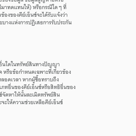
ี
มา
ทดแทน
ให้)
หรือ
กรณีใด ๆ
ที่
ยวข้อง
ของ
คีย์เอ็นซ์
จะ
ได้รับแจ้ง
ว่า
ย
บางแห่ง
การปฏิเสธ
การรับประกัน
อื่นใด
ใน
ทรัพย์สิน
ทางปัญญา
ด
หรือ
ข้อกำหนด
เฉพาะ
ที่
เกี่ยวข้อง
ตลอดเวลา
หาก
ผู้ซื้อ
ทราบถึง
เภทอื่น
ของ
คีย์เอ็นซ์
หรือ
สิทธิ
อื่น
ของ
ซ์
จัดหาให้
นั้น
ละเมิด
ทรัพย์สิน
ะ
จะ
ให้
ความช่วยเหลือ
คีย์เอ็นซ์