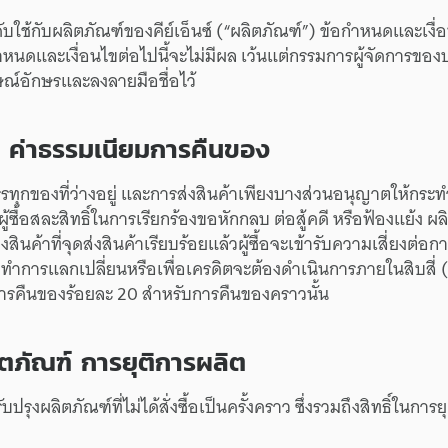
ับใช้
กับ
ผลิตภัณฑ์
ของ
คีย์เอ็นซ์
(“ผลิตภัณฑ์”)
ข้อกำหนด
และ
เงื
ำหนด
และ
เงื่อนไข
ต่อไปนี้
จะ
ไม่มีผล
เว้นแต่
กรรมการ
ผู้จัดการ
ของ
บ
ษณ์
อักษร
และ
ลง
ลายมือชื่อ
ไว้
ค่าธรรมเนียม
การคืนของ
รทุก
ของ
ที่ว่างอยู่
และ
การส่ง
สินค้า
เพียง
บางส่วน
อนุญาต
ให้
กระท
ผู้ซื้อ
สละสิทธิ์
ใน
การเรียกร้อง
ขอหักกลบ
ต่อสู้คดี
หรือฟ้องแย้ง
ผล
่ง
สินค้า
ที่
จุดส่ง
สินค้า
เรียบร้อยแล้ว
ผู้ซื้อ
จะ
เข้ารับ
ความเสี่ยง
ต่อ
กา
อ
ทำการ
แลกเปลี่ยน
หรือ
เพื่อ
เครดิต
จะ
ต้อง
ดำเนินการ
ภายใน
สิบสี่
ารคืนของ
ร้อยละ
20
สำหรับ
การคืนของ
คราวนั้น
ตภัณฑ์
การยุติ
การผลิต
ับปรุง
ผลิตภัณฑ์
ที่
ไม่ได้
สั่งซื้อ
เป็นครั้งคราว
ซึ่ง
รวมถึง
สิทธิ์
ใน
การยุ