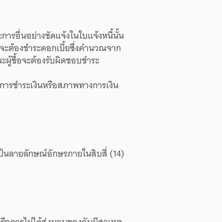
การอื่น
อย่างชัดแจ้ง
ใน
ใบแจ้งหนี้
นั้น
จะ
ต้อง
ชำระ
ดอกเบี้ย
ซึ่ง
คำนวณ
จาก
ละ
ผู้ซื้อ
จะ
ต้อง
รับผิดชอบ
ชำระ
การชำระเงิน
หรือ
สภาพ
ทางการเงิน
ป็น
ลายลักษณ์
อักษร
ภายใน
สิบสี่
(14)
รือ
การไม่ได้
ส่งมอบ
ของ
อัน
มี
สาเหตุ