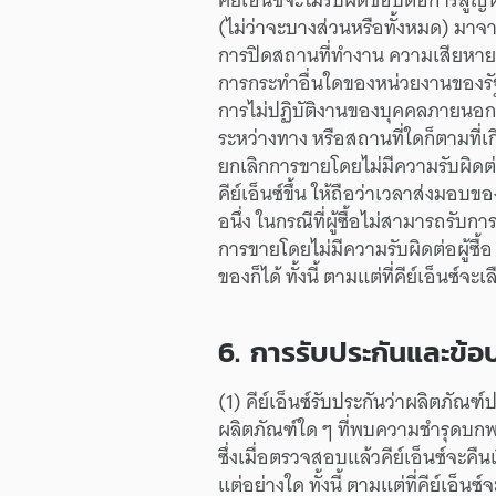
(ไม่ว่า
จะ
บางส่วน
หรือ
ทั้งหมด)
มาจ
การปิด
สถานที่
ทำงาน
ความเสียหาย
การกระทำ
อื่นใด
ของ
หน่วยงาน
ของ
ร
การไม่
ปฏิบัติงาน
ของ
บุคคล
ภายนอก
ระหว่างทาง
หรือ
สถานที่
ใดก็ตาม
ที่
เ
ยกเลิก
การขาย
โดย
ไม่มี
ความรับผิด
ต
คีย์เอ็นซ์
ขึ้น
ให้
ถือว่า
เวลา
ส่งมอบ
ขอ
อนึ่ง
ใน
กรณี
ที่
ผู้ซื้อ
ไม่สามารถ
รับ
กา
การขาย
โดย
ไม่มี
ความรับผิด
ต่อ
ผู้ซื้อ
ของ
ก็ได้
ทั้งนี้
ตามแต่
ที่
คีย์เอ็นซ์
จะ
เล
6.
การรับประกัน
และ
ข้อ
(1)
คีย์เอ็นซ์
รับประกัน
ว่า
ผลิตภัณฑ์
ป
ผลิตภัณฑ์ใด ๆ
ที่
พบ
ความชำรุด
บกพ
ซึ่ง
เมื่อ
ตรวจสอบ
แล้ว
คีย์เอ็นซ์
จะ
คืนเ
แต่อย่างใด
ทั้งนี้
ตามแต่
ที่
คีย์เอ็นซ์
จ