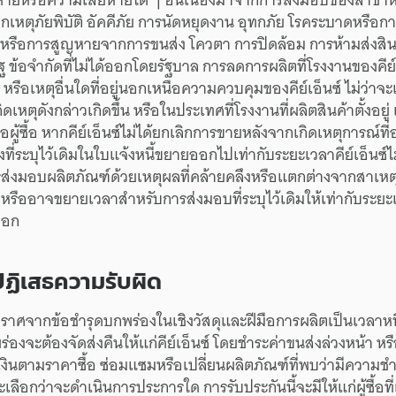
าก
เหตุภัยพิบัติ
อัคคีภัย
การนัด
หยุดงาน
อุทกภัย
โรคระบาด
หรือ
กา
หรือ
การสูญหาย
จาก
การขนส่ง
โควตา
การปิดล้อม
การห้าม
ส่งสิ
ัฐ
ข้อจำกัด
ที่
ไม่ได้
ออกโดย
รัฐบาล
การลด
การผลิต
ที่
โรงงาน
ของ
คีย
หรือ
เหตุ
อื่นใด
ที่
อยู่
นอกเหนือ
ความควบคุม
ของ
คีย์เอ็นซ์
ไม่ว่า
จะ
กิดเหตุ
ดังกล่าว
เกิดขึ้น
หรือ
ใน
ประเทศ
ที่
โรงงาน
ที่
ผลิต
สินค้า
ตั้งอยู่
่อ
ผู้ซื้อ
หาก
คีย์เอ็นซ์
ไม่ได้
ยกเลิก
การขาย
หลังจาก
เกิด
เหตุการณ์
ที่
อ
ง
ที่
ระบุ
ไว้
เดิม
ใน
ใบแจ้งหนี้
ขยาย
ออกไป
เท่ากับ
ระยะเวลา
คีย์เอ็นซ์
ไ
รส่งมอบ
ผลิตภัณฑ์
ด้วย
เหตุผล
ที่
คล้ายคลึง
หรือ
แตกต่าง
จาก
สาเหต
หรือ
อาจ
ขยาย
เวลา
สำหรับ
การส่งมอบ
ที่
ระบุ
ไว้
เดิม
ให้
เท่ากับ
ระยะ
ือก
ปฏิเสธ
ความรับผิด
ราศจาก
ข้อชำรุด
บกพร่อง
ใน
เชิงวัสดุ
และ
ฝีมือ
การผลิต
เป็น
เวลาหน
ร่อง
จะต้อง
จัดส่ง
คืน
ให้แก่
คีย์เอ็นซ์
โดย
ชำระ
ค่าขนส่ง
ล่วงหน้า
หร
งิน
ตาม
ราคาซื้อ
ซ่อมแซม
หรือ
เปลี่ยน
ผลิตภัณฑ์
ที่
พบว่า
มีความ
ชำ
ะ
เลือกว่า
จะ
ดำเนินการ
ประการใด
การรับประกัน
นี้
จะ
มี
ให้แก่
ผู้ซื้อ
ที