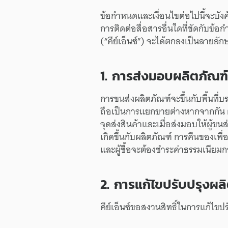
ข้อกำหนด
และ
เงื่อนไข
ต่อไปนี้
จะ
บังค
การติดต่อ
สื่อสาร
อื่นใด
ที่
ขัด
กับ
ข้อก
(“คีย์เอ็นซ์”)
จะ
ได้
ตกลง
เป็น
ลายลัก
1.
การส่งมอบ
ผลิตภัณฑ์
การขนส่ง
ผลิตภัณฑ์
จะ
ขึ้นกับ
พื้นที่
บร
ถือเป็น
การแยกขาย
ต่างหาก
จากกัน
จุดส่ง
สินค้า
และ
เมื่อ
ส่งมอบ
ให้
ผู้ขนส
เกิดขึ้น
กับ
ผลิตภัณฑ์
การคืนของ
เพื่
และ
ผู้ซื้อ
จะ
ต้อง
ชำระ
ค่าธรรมเนียม
ก
2.
การแก้ไข
ปรับปรุง
ผลิ
คีย์เอ็นซ์
ขอสงวนสิทธิ์
ใน
การแก้ไข
ปร