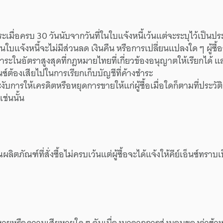
ระ
เมื่อ
ครบ
30 วัน
นับจาก
วันที่
ใน
ใบแจ้งหนี้
เว้นแต่
จะ
ระบุไว้
เป็น
ประ
ใน
ใบแจ้งหนี้
จะ
ไม่มี
ส่วนลด
เงินคืน
หรือ
การเปลี่ยนแปลง
ใด ๆ
ผู้ซื้อ
ำระ
ใน
อัตรา
สูงสุด
ที่
กฎหมายไทย
ที่
เกี่ยวข้อง
อนุญาต
ให้
เรียกได้
แ
นซ์
ต้อง
เสียไป
ใน
การเรียกเก็บ
บัญชี
ที่
ค้างชำระ
งับ
การให้
เครดิต
หรือ
หยุด
การขาย
ให้แก่
ผู้ซื้อ
เมื่อใด
ก็ตาม
ที่
ประวัติ
เช่นนั้น
ณ
ผลิตภัณฑ์
ที่
สั่งซื้อ
ไม่ครบ
เว้นแต่
ผู้ซื้อ
จะได้
แจ้งให้
คีย์เอ็นซ์
ทราบ
เ
หาย
หรือ
ความเสียหายใด ๆ
อันเนื่อง
มาจาก
การส่งมอบ
ของ
ล่าช้า
ห