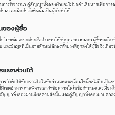
ใน
การพิจารณา
คู่สัญญา
ทั้งสองฝ่าย
จะ
ไม่ขอ
ค่าเสียหาย
เพื่อ
การ
อำนาจ
เหนือ
คำตัดสิน
นั้น
เป็น
ผู้บังคับให้
น
ของ
ผู้ซื้อ
ซื้อไป
จะต้อง
ขายต่อ
หรือ
ส่งมอบ
ให้กับ
บุคคล
ภายนอก
ผู้ซื้อ
จะต้อง
ับ
และ
ข้อมูล
ที่เป็น
ลายลักษณ์
อักษร
ทั้งปวง
ที่
ถูกส่ง
ให้
ผู้ซื้อ
ซึ่ง
เกี่ยว
รแยกส่วน
ได้
การบังคับใช้
ข้อความใด
ใน
ข้อกำหนด
และ
เงื่อนไขนี้
จะ
ไม่ถือเป็น
กา
ี่มี
เขตอำนาจ
ศาล
พิจารณา
ว่า
ข้อความใด
ใน
ข้อกำหนด
และ
เงื่อน
ู่สัญญา
ทั้งสองฝ่าย
มีผล
ตาม
ข้อนั้น
และ
คู่สัญญา
ทั้งสองฝ่าย
ตกลง