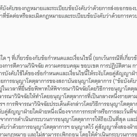
้
บังคับ
ของ
กฎหมาย
และ
ระเบียบ
ข้อบังคับ
ว่าด้วย
การส่งออก
ของ
้ำ
ที่
ขัดต่อ
หรือ
ละเมิด
กฎหมาย
และ
ระเบียบ
ข้อบังคับ
ว่าด้วย
การควบ
ง
ใด ๆ
ที่
เกี่ยวข้อง
กับ
ข้อกำหนด
และ
เงื่อนไข
นี้
(ยกเว้น
กรณี
ที่
เกี่ยวข
ียง
การตีความ
วินิจฉัย
ความครอบคลุม
ขอบเขต
การปฏิบัติตาม
กา
ารบังคับใช้ได้
ของ
ข้อกำหนด
และ
เงื่อนไขนี้
ให้
ระงับ
โดย
คู่สัญญา
ฝ่
วย
การ
อนุญาโต
ตุลาการ
ของ
สถาบัน
อนุญาโต
ตุลาการ
("ข้อบังคับ
ู่
ใน
เวลา
ที่
ยื่น
ข้อพิพาท
ให้
พิจารณา
วินิจฉัย
โดย
วิธีการ
อนุญาโต
ตุ
ิจารณา
วินิจฉัย
ให้
ทำ
โดย
อนุญาโต
ตุลาการ
ที่
เป็นกลาง
หนึ่งราย
ตามท
ารฯ
การพิจารณา
วินิจฉัย
ประเด็น
ดังกล่าว
โดย
วิธีการ
อนุญาโต
ตุลา
กับ
คู่สัญญา
ฝ่ายใด
ฝ่ายหนึ่ง
เนื่องจาก
การกระทำ
หรือ
การละเว้น
ที่
จ
องจาก
การดำเนิน
กระบวนการ
อนุญาโต
ตุลาการ
ให้
ถือเป็นที่สุด
และ
งคับ
ว่าด้วย
การ
อนุญาโต
ตุลาการฯ
อนุญาตไว้
คู่สัญญา
ทั้งสองฝ่า
ตามกฎหมาย
และ
ไม่สามารถ
เพิกถอน
โดย
ให้
ดำเนิน
กระบวนการ