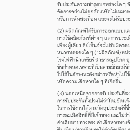
รับประกัน
ความชำรุด
บกพร่องใด ๆ
อ
จัดการ
อย่าง
ไม่ถูกต้อง
หรือ
ไม่เหมา
หรือ
การสั่นสะเทือน
และ
จะ
ไม่
รับประ
(2)
ผลิตภัณฑ์
ได้รับ
การออกแบบ
แล
การใช้
ผลิตภัณฑ์
ต่าง ๆ
แต่
การประเม
เพียงผู้เดียว
คีย์เอ็นซ์
จะ
ไม่
รับผิดชอ
หน่วยทดลอง
ใด ๆ
(“ผลิตภัณฑ์
/
หน่
โรงไฟฟ้า
นิวเคลียร์
สาธารณูปโภค
อ
ข้อกำหนด
เฉพาะ
ที่เป็น
ลายลักษณ์
อั
ไปใช้
ใน
ลักษณะ
ดังกล่าว
หรือ
นำไปใช้
หรือ
ความเสียหาย
ใด ๆ
ที่
เกิดขึ้น
(3)
นอกเหนือ
จาก
การรับประกัน
ที่
ระ
การรับประกัน
ทั้งปวง
ไม่ว่า
โดยชัดแจ้
ใน
การใช้งาน
ได้
ตาม
วัตถุประสงค์
ที่ซื
การละเมิดสิทธิ์
ที่มี
เจ้าของ
และ
ไม่ว่า
ค่าเสียหาย
ทางตรง
ค่าเสียหาย
ทางอ
สืบเนื่อง
(รวมถึง
และ
ไม่จำกัดเพียง
ค