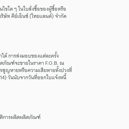
่อนไข
ใด ๆ
ใน
ใบสั่งซื้อ
ของ
ผู้ซื้อ
หรือ
ริษัท
คีย์เอ็นซ์
(ไทยแลนด์)
จำกัด
ำ
ได้
การส่งมอบ
ของ
แต่ละครั้ง
ิตภัณฑ์
จะ
ขาย
ใน
ราคา
F.O.B.
ณ
รสูญหาย
หรือ
ความเสียหาย
ทั้งปวง
ที่
(14)
วัน
นับจาก
วันที่
ออก
ใบแจ้งหนี้
ติ
การผลิต
ผลิตภัณฑ์