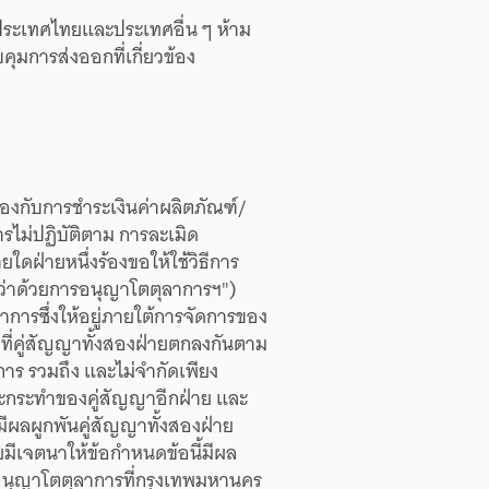
ประเทศไทย
และ
ประเทศอื่น ๆ
ห้าม
คุม
การส่งออก
ที่
เกี่ยวข้อง
้อง
กับ
การชำระเงิน
ค่าผลิตภัณฑ์/
รไม่
ปฏิบัติตาม
การละเมิด
ายใด
ฝ่ายหนึ่ง
ร้องขอ
ให้
ใช้
วิธีการ
ว่าด้วย
การ
อนุญาโต
ตุลาการฯ")
ลาการ
ซึ่ง
ให้อยู่
ภายใต้
การจัดการ
ของ
ี่
คู่สัญญา
ทั้งสองฝ่าย
ตกลงกัน
ตาม
การ
รวมถึง
และ
ไม่จำกัด
เพียง
ะ
กระทำ
ของ
คู่สัญญา
อีกฝ่าย
และ
มีผล
ผูกพัน
คู่สัญญา
ทั้งสองฝ่าย
ย
มีเจตนา
ให้
ข้อกำหนด
ข้อนี้
มีผล
อนุญาโต
ตุลาการ
ที่
กรุงเทพมหานคร