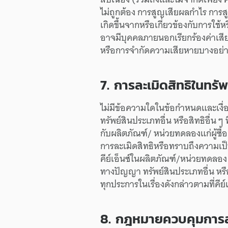
ไม่ถูกต้อง
การสูญเสีย
ผลกำไร
การส
เกิดขึ้น
จาก
หรือ
เกี่ยวข้อง
กับ
การใช้
หร
อาจ
มี
บุคคล
ภายนอก
เรียกร้อง
ค่าเส
หรือ
การจำกัด
ความเสียหาย
บางอย่
7.
การละเมิด
สิทธิ
ใน
ทรัพ
ไม่มี
ข้อความใด
ใน
ข้อกำหนด
และ
เงื
ทรัพย์สิน
ประเภทอื่น
หรือ
สิทธิอื่น ๆ
ท
กับ
ผลิตภัณฑ์/
หน่วยทดลอง
แก่
ผู้ซื้อ
การละเมิด
สิทธิ
หรือ
ทราบถึง
ความเป็
คีย์เอ็นซ์
ใน
ผลิตภัณฑ์/
หน่วยทดลอง
ทางปัญญา
ทรัพย์สิน
ประเภทอื่น
หรื
ทุกประการ
ใน
เรื่อง
ดังกล่าว
ตามที่
คีย์
8.
กฎหมาย
ควบคุม
การ