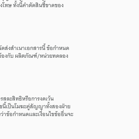
ลงโทษ
ทั้งนี้
คำตัดสิน
ชี้ขาด
ของ
จัดส่ง
สำเนา
เอกสารนี้
ข้อกำหนด
ข้อง
กับ
ผลิตภัณฑ์/
หน่วยทดลอง
รสละสิทธิ
หรือ
การงดเว้น
ไข
นี้
เป็น
โมฆะ
คู่สัญญา
ทั้งสองฝ่าย
ว่า
ข้อกำหนด
และ
เงื่อนไข
ข้ออื่น
จะ