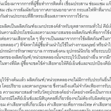
ันเนื่อง
มาจาก
การที่
ผู้ซื้อ
ทำการ
ติดตั้ง
เชื่อมประสาน
ซ่อมแซม
แก
ะสม
เช่น
การสัมผัส
กับ
อากาศ
ภายนอก
อาคาร
กระแส
ไฟฟ้า
ที่
มาก
เ
กัน
ส่วนประกอบ
ที่
สึกหรอ
เสื่อมสภาพ
จาก
การใช้งาน
ะ
ผลิต
เป็น
ผลิตภัณฑ์
อเนกประสงค์
สำหรับ
อุตสาหกรรม
ทั่วไป
คีย์เ
ิน
ความ
มีประโยชน์
และ
ความเหมาะสม
ของ
ผลิตภัณฑ์
เพื่อ
การใช้
บ
ต่อ
ความเสียหาย
ใด ๆ
ที่
อาจ
เป็นผล
มาจาก
การใช้
ผลิตภัณฑ์
ใน
กา
วยทดลอง”)
ที่
จัดหา
ให้
ผู้ซื้อ
ห้าม
นำไปใช้
ใน
ร่างกาย
มนุษย์
หรือ
นำไ
ุปกรณ์
การรักษา
พยาบาล
การขนส่งคน
อุปกรณ์
นิรภัย
หรือ
ระบบ
ป
กษร
ของ
ผลิตภัณฑ์/
หน่วยทดลอง
นั้น
จะ
ระบุไว้
เป็น
อย่างอื่น
หากมี
ใน
ทางที่ผิด
ผู้ซื้อ
จะ
ชดใช้
ค่าเสียหาย
ให้
คีย์เอ็นซ์
และ
จะ
ปกป้อง
คีย์
บุไว้
ข้างต้น
แล้ว
ผลิตภัณฑ์/
หน่วยทดลอง
จะ
ไม่มี
การรับประกัน
อื่น
ง
โดยปริยาย
และ
ตามกฎหมาย
ซึ่ง
รวมถึง
แต่
ไม่จำกัด
เพียง
การรับ
้อ
ความเหมาะสม
สำหรับ
วัตถุประสงค์
อย่างใด
อย่างหนึ่ง
เป็น
การเ
ใน
กรณีใด
คีย์เอ็นซ์
และ
นิติบุคคล
ที่
เกี่ยวข้อง
จะ
ไม่ต้อง
รับผิด
ต่อ
บุ
้อม
ค่าเสียหาย
ที่
เกี่ยวเนื่อง
ค่าเสียหาย
เพื่อ
การลงโทษ
ค่าเสียหา
่าเสียหาย
เนื่องจาก
การขาด
ประโยชน์
ธุรกิจ
หยุดชะงัก
การสูญหา