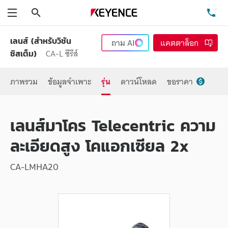
ค้นหา
โท
เมนู
เลนส์ (สำหรับวิชัน
ถาม
AI
แคตตาล็อก
CA-L ซีรีส์
ซิสเต็ม)
ภาพรวม
ข้อมูลจำเพาะ
รุ่น
ดาวน์โหลด
ขอราคา
เลนส์มาโคร Telecentric ความ
ละเอียดสูง โคแอกเซียล 2x
CA-LMHA20