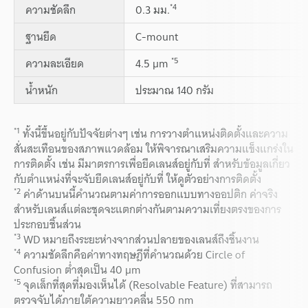
*4
ความชัดลึก
0.3 มม.
ฐานยึด
C-mount
*5
ความละเอียด
4.5 µm
น้ำหนัก
ประมาณ 140 กรัม
*1
ทั้งนี้ขึ้นอยู่กับปัจจัยต่างๆ เช่น การวางตำแหน่งติดตั้งและความ
สั่นสะเทือนของสภาพแวดล้อม ให้พิจารณาเสริมความแข็งแกร่งใน
การติดตั้ง เช่น มีมาตรการเพื่อยึดเลนส์อยู่กับที่ สำหรับข้อมูลเกี่ยว
กับตำแหน่งที่จะจับยึดเลนส์อยู่กับที่ ให้ดูตัวอย่างการติดตั้ง
*2
ค่าด้านบนนี้คำนวณตามค่าการออกแบบทางออปติก ค่าจริง
สำหรับเลนส์แต่ละชุดจะแตกต่างกันตามความเที่ยงตรงของการ
ประกอบชิ้นส่วน
*3
WD หมายถึงระยะห่างจากส่วนปลายของเลนส์ถึงชิ้นงาน
*4
ความชัดลึกคือค่าทางทฤษฎีที่คำนวณด้วย Circle of
Confusion ต่ำสุดเป็น 40 µm
*5
จุดเล็กที่สุดที่มองเห็นได้ (Resolvable Feature) ที่สามารถ
ตรวจจับได้ภายใต้ความยาวคลื่น 550 nm