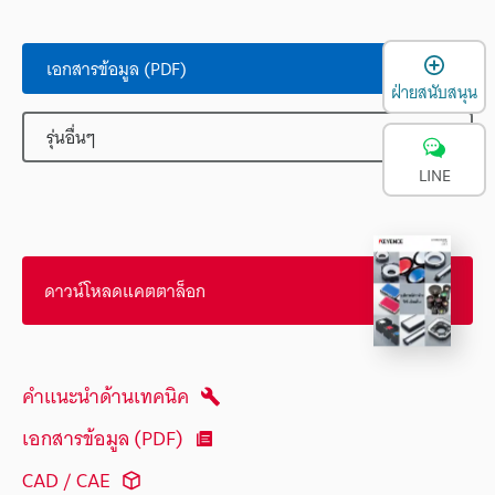
เ
เอกสารข้อมูล (PDF)
ฝ่ายสนับสนุน
รุ่นอื่นๆ
LINE
ดาวน์โหลดแคตตาล็อก
คำแนะนำด้านเทคนิค
เอกสารข้อมูล (PDF)
CAD / CAE