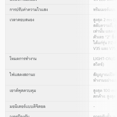
การปรับค่าความไวแสง
ทริมเมอร์แบบ
เวลาตอบสนอง
สูงสุด 2 ms (
สลับความถี่, 
เท่านั้น แสดงร
ตัวเลข “2” ซึ่ง
ได้แก่รุ่น PZ
V35 และ V75
โหมดการทำงาน
LIGHT-ON/DA
สวิตช์)
ไฟแสดงสถานะ
สัญญาณเปิดปิ
ทำงานอย่างเสถ
เอาต์พุตควบคุม
สูงสุด 100 mA
ตกค้าง: สูงสุด
มอนิเตอร์แบบดิจิตอล
-
วงจรป้องกัน
การกลับขั้ว, 