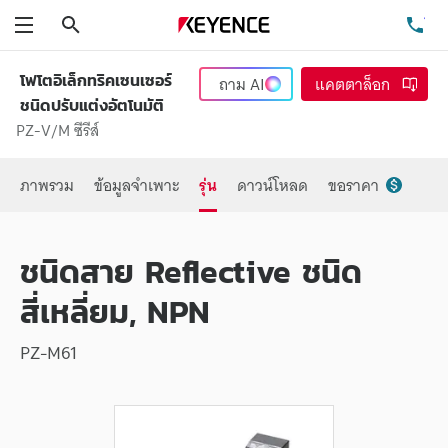
ค้นหา
โท
เมนู
โฟโตอิเล็กทริคเซนเซอร์
ถาม
AI
แคตตาล็อก
ชนิดปรับแต่งอัตโนมัติ
PZ-V/M ซีรีส์
ภาพรวม
ข้อมูลจำเพาะ
รุ่น
ดาวน์โหลด
ขอราคา
ชนิดสาย Reflective ชนิด
สี่เหลี่ยม, NPN
PZ-M61