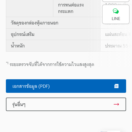
การทนต่อแรง
1,000 ม./วินา
กระแทก
X, Y และ Z
LINE
วัสดุของกล่องหุ้มภายนอก
พลาสติกเสริม
อุปกรณ์เสริม
แผ่นสะท้อน R
น้ำหนัก
ประมาณ 55 กร
*1
ระยะตรวจจับที่ได้จากการใช้ความไวแสงสูงสุด
เอกสารข้อมูล (PDF)
รุ่นอื่นๆ