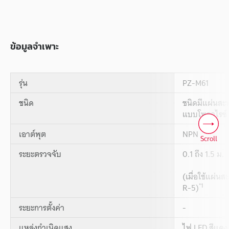
ข้อมูลจำเพาะ
รุ่น
PZ-M61
ชนิด
ชนิดมีแผ่นสะ
แบบโพลาไรซ์
เอาต์พุต
NPN
Scroll
ระยะตรวจจับ
0.1 ถึง 1.5 ม.
(เมื่อใช้แผ่นส
*1
R-5)
ระยะการตั้งค่า
-
แหล่งกำเนิดแสง
ไฟ LED สีแดง