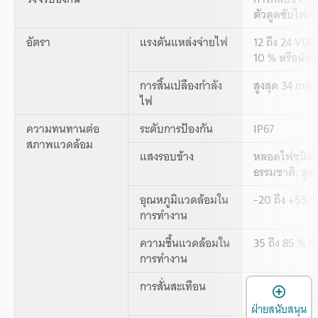
ตัวดูดซับไฟก
อัตรา
แรงดันแหล่งจ่ายไฟ
12 ถึง 24 VDC
10 % หรือน้อย
การสิ้นเปลืองกำลัง
สูงสุด 34 mA
ไฟ
ความทนทานต่อ
ระดับการป้องกัน
IP67
สภาพแวดล้อม
แสงรอบข้าง
หลอดไฟชนิดไส
ธรรมชาติ: สูง
อุณหภูมิแวดล้อมใน
-20 ถึง +55 °C
การทำงาน
ความชื้นแวดล้อมใน
35 ถึง 85 % R
การทำงาน
การสั่นสะเทือน
10 ถึง 55 Hz,
เ
2 ชั่วโมง ในแ
ฝ่ายสนับสนุน