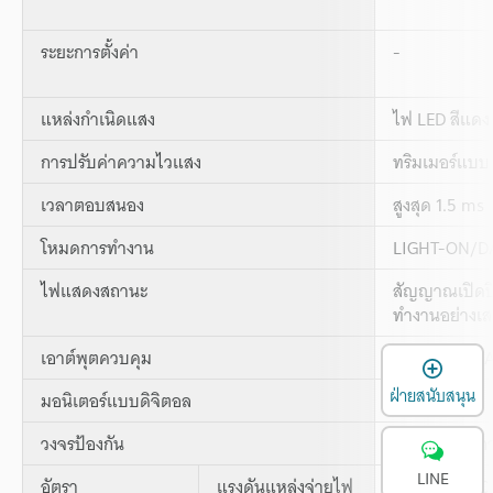
ระยะการตั้งค่า
-
แหล่งกำเนิดแสง
ไฟ LED สีแดง
การปรับค่าความไวแสง
ทริมเมอร์แบบ
เวลาตอบสนอง
สูงสุด 1.5 ms
โหมดการทำงาน
LIGHT-ON/DAR
ไฟแสดงสถานะ
สัญญาณเปิดปิ
ทำงานอย่างเสถ
เอาต์พุตควบคุม
สูงสุด 100 mA
เ
ฝ่ายสนับสนุน
มอนิเตอร์แบบดิจิตอล
-
วงจรป้องกัน
การกลับขั้ว, 
LINE
อัตรา
แรงดันแหล่งจ่ายไฟ
12 ถึง 24 VDC