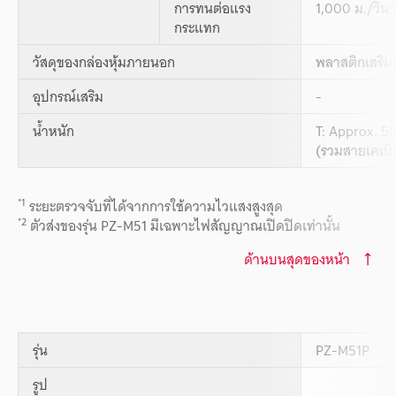
การทนต่อแรง
1,000 ม./วินา
กระแทก
วัสดุของกล่องหุ้มภายนอก
พลาสติกเสริม
อุปกรณ์เสริม
-
น้ำหนัก
T: Approx. 50
(รวมสายเคเบิล
*1
ระยะตรวจจับที่ได้จากการใช้ความไวแสงสูงสุด
*2
ตัวส่งของรุ่น PZ-M51 มีเฉพาะไฟสัญญาณเปิดปิดเท่านั้น
ด้านบนสุดของหน้า
รุ่น
PZ-M51P
รูป