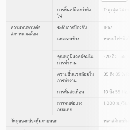
การสิ้นเปลืองกำลัง
T: สูงสุด 24 m
ไฟ
ความทนทานต่อ
ระดับการป้องกัน
IP67
สภาพแวดล้อม
แสงรอบข้าง
หลอดไฟชนิดไส
อุณหภูมิแวดล้อมใน
-20 ถึง +55 °C
การทำงาน
ความชื้นแวดล้อมใน
35 ถึง 85 % R
การทำงาน
การสั่นสะเทือน
10 ถึง 55 Hz,
การทนต่อแรง
1,000 ม./วินา
กระแทก
วัสดุของกล่องหุ้มภายนอก
พลาสติกเสริม