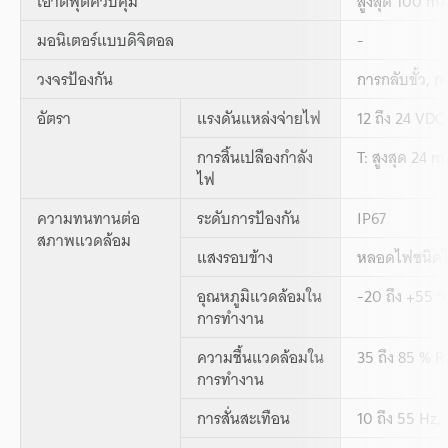
เอาต์พุตควบคุม
สูงสุด 100 mA
มอนิเตอร์แบบดิจิตอล
-
วงจรป้องกัน
การกลับขั้ว, 
อัตรา
แรงดันแหล่งจ่ายไฟ
12 ถึง 24 VDC
การสิ้นเปลืองกำลัง
T: สูงสุด 24 m
ไฟ
ความทนทานต่อ
ระดับการป้องกัน
IP67
สภาพแวดล้อม
แสงรอบข้าง
หลอดไฟชนิดไส
อุณหภูมิแวดล้อมใน
-20 ถึง +55 °C
การทำงาน
ความชื้นแวดล้อมใน
35 ถึง 85 % R
การทำงาน
การสั่นสะเทือน
10 ถึง 55 Hz,