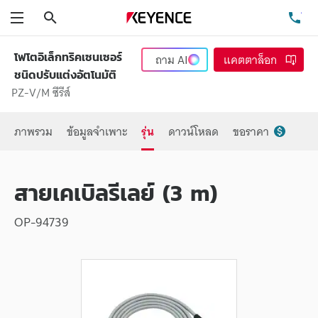
ค้นหา
โท
เมนู
โฟโตอิเล็กทริคเซนเซอร์
ถาม
AI
แคตตาล็อก
ชนิดปรับแต่งอัตโนมัติ
PZ-V/M ซีรีส์
ภาพรวม
ข้อมูลจำเพาะ
รุ่น
ดาวน์โหลด
ขอราคา
สายเคเบิลรีเลย์ (3 m)
OP-94739