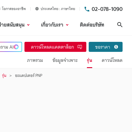
02-078-1090
โอกาสของอาชีพ
ประเทศไทย
ภาษาไทย
ฝ่ายสนับสนุน
เกี่ยวกับเรา
ติดต่อบริษัท
ค้นห
ถาม
AI
ดาวน์โหลดแคตตาล็อก
ขอราคา
ภาพรวม
ข้อมูลจำเพาะ
รุ่น
ดาวน์โหลด
รุ่น
อะแดปเตอร์ PNP