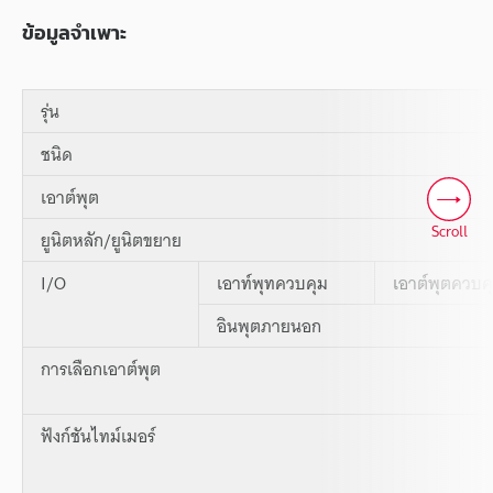
ข้อมูลจำเพาะ
รุ่น
ชนิด
เอาต์พุต
Scroll
ยูนิตหลัก/ยูนิตขยาย
I/O
เอาท์พุทควบคุม
เอาต์พุตควบค
อินพุตภายนอก
การเลือกเอาต์พุต
ฟังก์ชันไทม์เมอร์