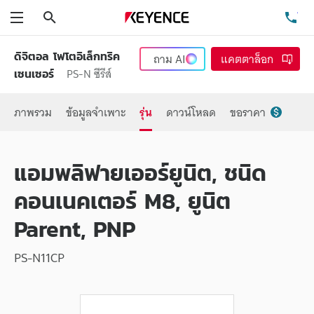
ค้นหา
โท
เมนู
ดิจิตอล โฟโตอิเล็กทริค
ถาม
AI
แคตตาล็อก
PS-N ซีรีส์
เซนเซอร์
ภาพรวม
ข้อมูลจำเพาะ
รุ่น
ดาวน์โหลด
ขอราคา
แอมพลิฟายเออร์ยูนิต, ชนิด
คอนเนคเตอร์ M8, ยูนิต
Parent, PNP
PS-N11CP