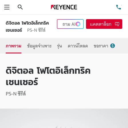
ค้นหา
โท
เมนู
ดิจิตอล โฟโตอิเล็กทริค
ถาม
AI
แคตตาล็อก
PS-N ซีรีส์
เซนเซอร์
ภาพรวม
ข้อมูลจำเพาะ
รุ่น
ดาวน์โหลด
ขอราคา
ดิจิตอล โฟโตอิเล็กทริค
เซนเซอร์
PS-N ซีรีส์