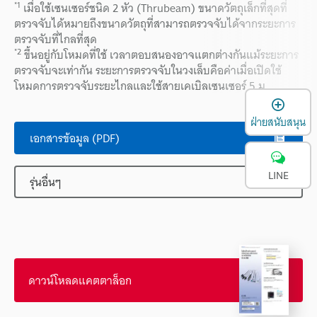
*1
เมื่อใช้เซนเซอร์ชนิด 2 หัว (Thrubeam) ขนาดวัตถุเล็กที่สุดที่
ตรวจจับได้หมายถึงขนาดวัตถุที่สามารถตรวจจับได้จากระยะการ
ตรวจจับที่ไกลที่สุด
*2
ขึ้นอยู่กับโหมดที่ใช้ เวลาตอบสนองอาจแตกต่างกันแม้ระยะการ
ตรวจจับจะเท่ากัน ระยะการตรวจจับในวงเล็บคือค่าเมื่อเปิดใช้
โหมดการตรวจจับระยะไกลและใช้สายเคเบิลเซนเซอร์ 5 ม.
เ
ฝ่ายสนับสนุน
เอกสารข้อมูล (PDF)
LINE
รุ่นอื่นๆ
ดาวน์โหลดแคตตาล็อก