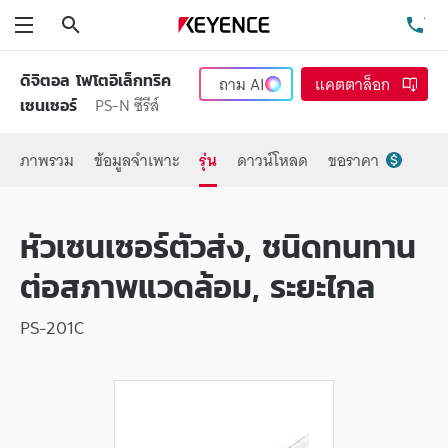
ค้นหา
โท
เมนู
ดิจิตอล โฟโตอิเล็กทริค
ถาม
AI
แคตตาล็อก
PS-N ซีรีส์
เซนเซอร์
ภาพรวม
ข้อมูลจำเพาะ
รุ่น
ดาวน์โหลด
ขอราคา
หัวเซนเซอร์ตัวส่ง, ชนิดทนทาน
ต่อสภาพแวดล้อม, ระยะไกล
PS-201C