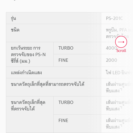
รุ่น
PS-201C
ชนิด
ทรูบีม, PFA แ
ตรวจจับไกล
ยกเว้นระยะ การ
TURBO
4000
Scroll
ตรวจจับของ PS-N
FINE
2000
ซีรี่ส์ (มม.)
แหล่งกำเนิดแสง
ไฟ LED อินฟร
ขนาดวัตถุเล็กที่สุดที่สามารถตรวจจับได้
เส้นผ่านศูนย์
*1
ทึบแสง
ขนาดวัตถุเล็กที่สุด
TURBO
เส้นผ่านศูนย์
*1
ที่ตรวจจับได้
ทึบแสง
FINE
เส้นผ่านศูนย์
*1
ทึบแสง