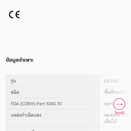
ข้อมูลจำเพาะ
รุ่น
LV-H42
ชนิด
พื้นที่ระยะไกล
FDA (CDRH) Part 1040.10
คลาส II
Scroll
แหล่งกำเนิดแสง
เลเซอร์สารกึ่
เห็นได้