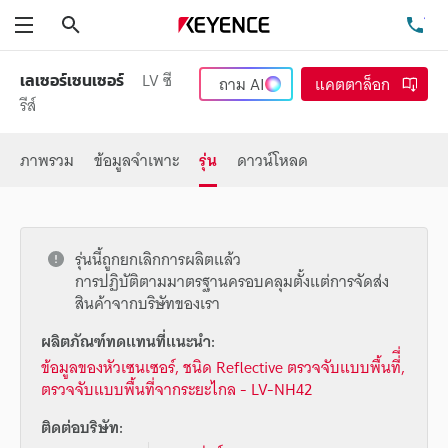
ค้นหา
โท
เมนู
LV ซี
เลเซอร์เซนเซอร์
ถาม
AI
แคตตาล็อก
รีส์
ภาพรวม
ข้อมูลจำเพาะ
รุ่น
ดาวน์โหลด
รุ่นนี้ถูกยกเลิกการผลิตแล้ว
การปฏิบัติตามมาตรฐานครอบคลุมตั้งแต่การจัดส่ง
สินค้าจากบริษัทของเรา
ผลิตภัณฑ์ทดแทนที่แนะนำ:
ข้อมูลของหัวเซนเซอร์, ชนิด Reflective ตรวจจับแบบพื้นที่ี่,
ตรวจจับแบบพื้นที่จากระยะไกล - LV-NH42
ติดต่อบริษัท: