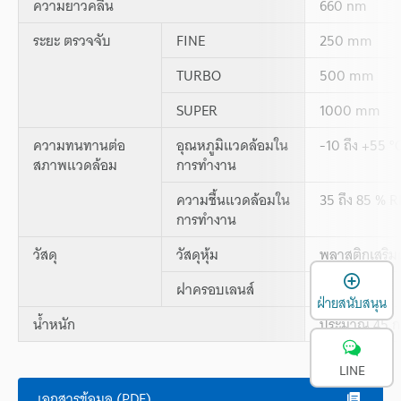
ความยาวคลื่น
660 nm
ระยะ ตรวจจับ
FINE
250 mm
TURBO
500 mm
SUPER
1000 mm
ความทนทานต่อ
อุณหภูมิแวดล้อมใน
-10 ถึง +55 °C
สภาพแวดล้อม
การทำงาน
ความชื้นแวดล้อมใน
35 ถึง 85 % R
การทำงาน
วัสดุ
วัสดุหุ้ม
พลาสติกเสริม
เ
ฝาครอบเลนส์
โพลิอะคริเลต
ฝ่ายสนับสนุน
น้ำหนัก
ประมาณ 45 ก
LINE
เอกสารข้อมูล (PDF)