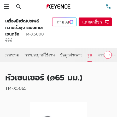
ค้นหา
โท
เมนู
เครื่องมือวัดโปรไฟล์
ถาม
AI
แคตตาล็อก
ความเร็วสูง ระบบเทเล
TM-X5000
เซนตริก
ซีรีส์
ภาพรวม
การประยุกต์ใช้งาน
ข้อมูลจำเพาะ
รุ่น
ดาวน์โหลด
หัวเซนเซอร์ (ø65 มม.)
TM-X5065