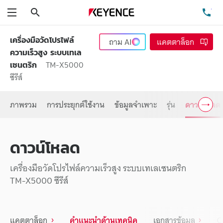
ค้นหา
โท
เมนู
เครื่องมือวัดโปรไฟล์
ถาม
AI
แคตตาล็อก
ความเร็วสูง ระบบเทเล
TM-X5000
เซนตริก
ซีรีส์
ภาพรวม
การประยุกต์ใช้งาน
ข้อมูลจำเพาะ
รุ่น
ดาวน์โหลด
ดาวน์โหลด
เครื่องมือวัดโปรไฟล์ความเร็วสูง ระบบเทเลเซนตริก
TM-X5000 ซีรีส์
แคตตาล็อก
คำแนะนำด้านเทคนิค
เอกสารข้อมูล
C