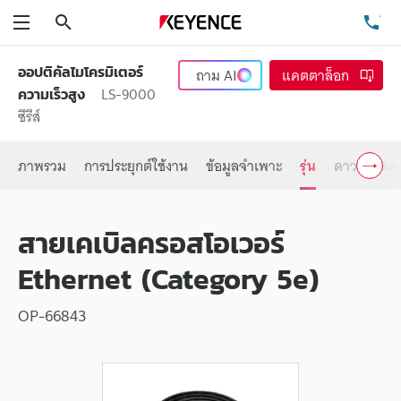
ค้นหา
โท
เมนู
ออปติคัลไมโครมิเตอร์
ถาม
AI
แคตตาล็อก
LS-9000
ความเร็วสูง
ซีรีส์
ภาพรวม
การประยุกต์ใช้งาน
ข้อมูลจำเพาะ
รุ่น
ดาวน์โหลด
สายเคเบิลครอสโอเวอร์
Ethernet (Category 5e)
OP-66843