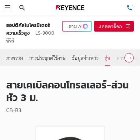
ค้นหา
โท
เมนู
ออปติคัลไมโครมิเตอร์
ถาม
AI
แคตตาล็อก
LS-9000
ความเร็วสูง
ซีรีส์
ภาพรวม
การประยุกต์ใช้งาน
ข้อมูลจำเพาะ
รุ่น
ดาวน์โหลด
สายเคเบิลคอนโทรลเลอร์-ส่วน
หัว 3 ม.
CB-B3