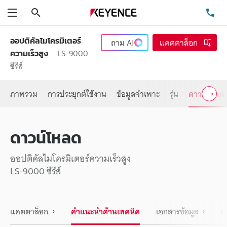
ค้นหา
โท
เมนู
ออปติคัลไมโครมิเตอร์
ถาม
AI
แคตตาล็อก
LS-9000
ความเร็วสูง
ซีรีส์
ภาพรวม
การประยุกต์ใช้งาน
ข้อมูลจำเพาะ
รุ่น
ดาวน์โหลด
ดาวน์โหลด
ออปติคัลไมโครมิเตอร์ความเร็วสูง
LS-9000 ซีรีส์
แคตตาล็อก
คำแนะนำด้านเทคนิค
เอกสารข้อมูล
C