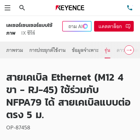
ค้นหา
โท
เมนู
เลเซอร์เซนเซอร์แบบใช้
ถาม
AI
แคตตาล็อก
IX ซีรีส์
ภาพ
ภาพรวม
การประยุกต์ใช้งาน
ข้อมูลจำเพาะ
รุ่น
ดาวน์โหลด
สายเคเบิล Ethernet (M12 4
ขา - RJ-45) ใช้ร่วมกับ
NFPA79 ได้ สายเคเบิลแบบต่อ
ตรง 5 ม.
OP-87458