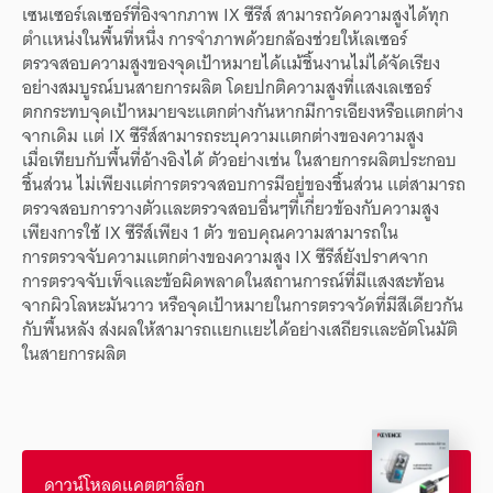
เซนเซอร์
เลเซอร์
ที่
อิง
จาก
ภาพ
IX
ซีรีส์
สามารถ
วัด
ความสูง
ได้
ทุก
ตำเเหน่ง
ใน
พื้นที่
หนึ่ง
การจำภาพ
ด้วย
กล้อง
ช่วย
ให้
เลเซอร์
ตรวจสอบ
ความสูง
ของ
จุดเป้าหมาย
ได้
เเม้
ชิ้นงาน
ไม่ได้
จัดเรียง
อย่าง
สมบูรณ์
บน
สายการผลิต
โดยปกติ
ความสูง
ที่
เเสง
เลเซอร์
ตกกระทบ
จุดเป้าหมาย
จะ
เเตกต่างกัน
หาก
มี
การเอียง
หรือ
เเตกต่าง
จากเดิม
เเต่
IX
ซีรีส์
สามารถ
ระบุ
ความเเตกต่าง
ของ
ความสูง
เมื่อเทียบกับ
พื้นที่
อ้างอิง
ได้
ตัวอย่าง
เช่น
ใน
สายการผลิต
ประกอบ
ชิ้นส่วน
ไม่เพียงเเต่
การตรวจสอบ
การมีอยู่
ของ
ชิ้นส่วน
เเต่
สามารถ
ตรวจสอบ
การวางตัว
เเละ
ตรวจสอบ
อื่นๆ
ที่
เกี่ยวข้อง
กับ
ความสูง
เพียง
การใช้
IX
ซีรีส์
เพียง
1
ตัว
ขอบคุณ
ความสามารถ
ใน
การตรวจจับ
ความเเตกต่าง
ของ
ความสูง
IX
ซีรีส์
ยัง
ปราศจาก
การตรวจจับเท็จ
เเละ
ข้อผิดพลาด
ใน
สถานการณ์
ที่
มี
เเสงสะท้อน
จาก
ผิวโลหะ
มันวาว
หรือ
จุดเป้าหมาย
ใน
การตรวจวัด
ที่
มี
สี
เดียวกัน
กับ
พื้นหลัง
ส่งผล
ให้
สามารถ
เเยกเเยะ
ได้
อย่าง
เสถียร
เเละ
อัตโนมัติ
ใน
สายการผลิต
ดาวน์โหลดแคตตาล็อก