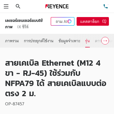
ค้นหา
โท
เมนู
เลเซอร์เซนเซอร์แบบใช้
ถาม
AI
แคตตาล็อก
IX ซีรีส์
ภาพ
ภาพรวม
การประยุกต์ใช้งาน
ข้อมูลจำเพาะ
รุ่น
ดาวน์โหลด
สายเคเบิล Ethernet (M12 4
ขา - RJ-45) ใช้ร่วมกับ
NFPA79 ได้ สายเคเบิลแบบต่อ
ตรง 2 ม.
OP-87457