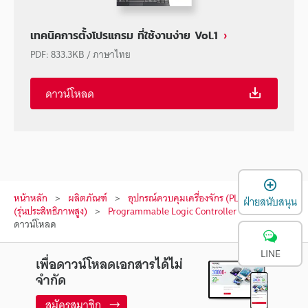
เทคนิคการตั้งโปรแกรม ที่ใช้งานง่าย Vol.1
PDF
:
833.3KB
/
ภาษาไทย
ดาวน์โหลด
เ
หน้าหลัก
ผลิตภัณฑ์
อุปกรณ์ควบคุมเครื่องจักร (PLC)
PLC
ฝ่ายสนับสนุน
(รุ่นประสิทธิภาพสูง)
Programmable Logic Controller
ดาวน์โหลด
LINE
เพื่อดาวน์โหลดเอกสารได้ไม่
จำกัด
สมัครสมาชิก