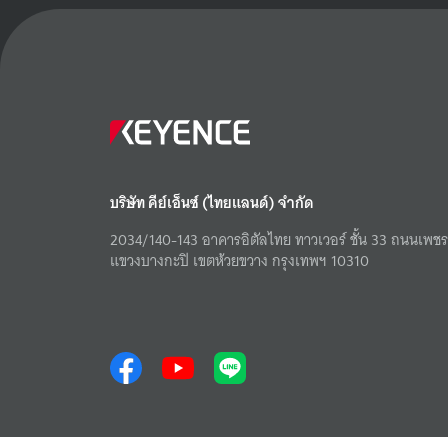
บริษัท คีย์เอ็นซ์ (ไทยแลนด์) จำกัด
2034/140-143 อาคารอิตัลไทย ทาวเวอร์ ชั้น 33 ถนนเพชรบ
แขวงบางกะปิ เขตห้วยขวาง กรุงเทพฯ 10310