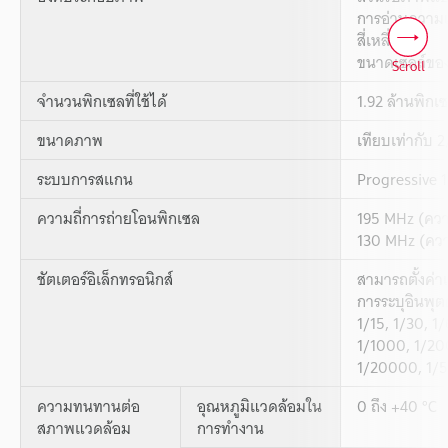
การอ่านความเร
สี่เหลี่ยม,
ขนาดเซลล์ของ
Scroll
จำนวนพิกเซลที่ใช้ได้
1.92 ล้านพิกเ
ขนาดภาพ
เทียบเท่ากับ 2/
ระบบการสแกน
Progressive 1
ความถี่การถ่ายโอนพิกเซล
195 MHz (ควา
130 MHz (ควา
ชัตเตอร์อิเล็กทรอนิกส์
สามารถตั้งค่า
การระบุอินพุตต
1/15, 1/30, 1
1/1000, 1/20
1/20000, 1/
ความทนทานต่อ
อุณหภูมิแวดล้อมใน
0 ถึง +40 °C
สภาพแวดล้อม
การทำงาน