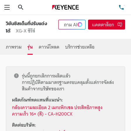
ค้นหา
โท
เมนู
วิชันซิสเต็มที่ปรับแต่ง
ถาม
AI
แคตตาล็อก
XG-X ซีรีส์
ได้
ภาพรวม
รุ่น
ดาวน์โหลด
บริการช่วยเหลือ
รุ่นนี้ถูกยกเลิกการผลิตแล้ว
การปฏิบัติตามมาตรฐานครอบคลุมตั้งแต่การจัดส่ง
สินค้าจากบริษัทของเรา
ผลิตภัณฑ์ทดแทนที่แนะนำ:
กล้องความละเอียด 2 เมกะพิกเซล ประสิทธิภาพสูง
ความเร็ว 16× (สี) - CA-H200CX
ติดต่อบริษัท: