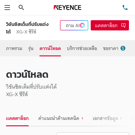
ค้นหา
โท
เมนู
วิชันซิสเต็มที่ปรับแต่ง
ถาม
AI
แคตตาล็อก
XG-X ซีรีส์
ได้
ภาพรวม
รุ่น
ดาวน์โหลด
บริการช่วยเหลือ
ขอราคา
ดาวน์โหลด
วิชันซิสเต็มที่ปรับแต่งได้
XG-X ซีรีส์
แคตตาล็อก
คำแนะนำด้านเทคนิค
เอกสารข้อมูล
C