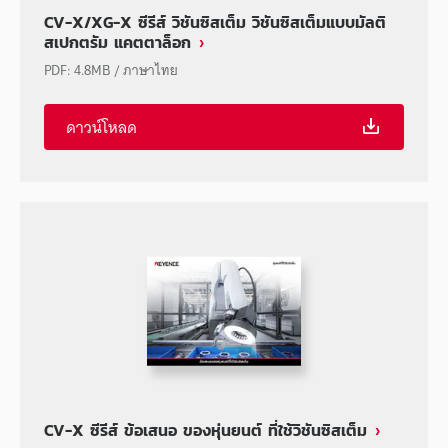
CV-X/XG-X ซีรีส์ วิชันซิสเต็ม วิชันซิสเต็มแบบมัลติ
สเปกตรัม แคตตาล็อก
PDF
:
4.8MB
/
ภาษาไทย
ดาวน์โหลด
CV-X ซีรีส์ ข้อเสนอ ของหุ่นยนต์ ที่ใช้วิชันซิสเต็ม