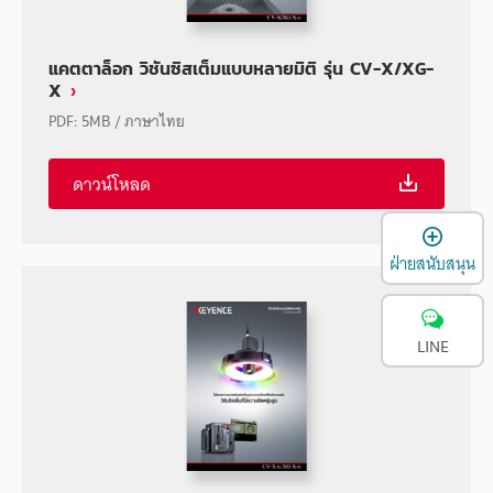
แคตตาล็อก วิชันซิสเต็มแบบหลายมิติ รุ่น CV-X/XG-
X
PDF
:
5MB
/
ภาษาไทย
ดาวน์โหลด
เ
ฝ่ายสนับสนุน
LINE