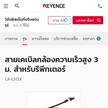
ค้นหา
โท
เมนู
วิชันซิสเต็มที่ปรับแต่ง
ถาม
AI
แคตตาล็อก
XG-X ซีรีส์
ได้
ภาพรวม
รุ่น
ดาวน์โหลด
บริการช่วยเหลือ
ขอราคา
สายเคเบิลกล้องความเร็วสูง 3
ม. สำหรับรีพีทเตอร์
CA-CH3X