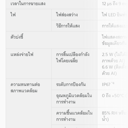
เวลาในการฉายแสง
12 µs ถึง 9 m
ไฟ
ไฟส่องสว่าง
ไฟ LED อินฟร
วิธีการให้แสง
การให้แสงแบบ
ตัวบ่งชี้
ไฟแสดงสถานะ
ข้อมูลเดียวกัน
แหล่งจ่ายไฟ
การสิ้นเปลืองกำลัง
2.5 W (ไม่ได้ต
ไฟโดยเฉลี่ย
ภาพด้วย AI)
6.6 W (ติดตั้
ด้วย AI)
*4
ความทนทานต่อ
ระดับการป้องกัน
IP67
สภาพแวดล้อม
อุณหภูมิแวดล้อมใน
0 ถึง +50°C (
การทำงาน
ความชื้นแวดล้อมใน
85% RH หรือน้
การทำงาน
น้ำ)