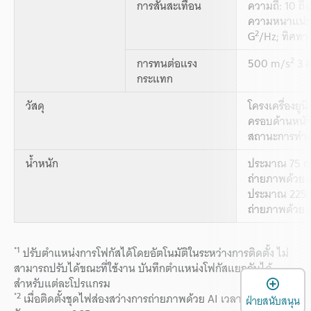
การสั่นสะเทือน
ความถี่: 10 ถึ
ความหนาแน่นส
2
G
/Hz; ทิศทา
2
การทนต่อแรง
500 m/s
3 ค
กระแทก
วัสดุ
โครงเครื่องยู
ครอบด้านหน้า
สถานะการทำ
น้ำหนัก
ประมาณ 75 กรั
ถ่ายภาพด้วย 
ประมาณ 225 ก
ถ่ายภาพด้วย 
*1
ปรับตำแหน่งการโฟกัสได้โดยอัตโนมัติในระหว่างการติดตั้ง ไม่
สามารถปรับได้ขณะที่ใช้งาน บันทึกตำแหน่งโฟกัสแยกกันได้
เ
สำหรับแต่ละโปรแกรม
*2
เมื่อติดตั้งชุดไฟส่องสว่างการถ่ายภาพด้วย AI เวลาในการเปิด
ฝ่ายสนับสนุน