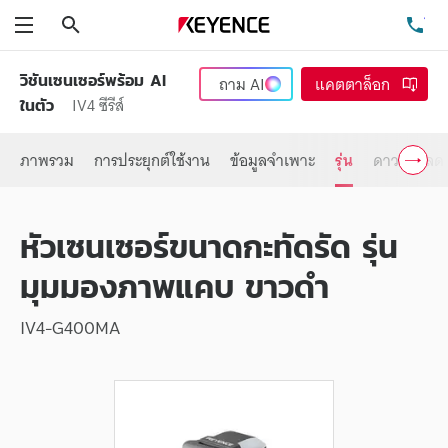
ค้นหา
โท
เมนู
วิชันเซนเซอร์พร้อม AI
ถาม
AI
แคตตาล็อก
IV4 ซีรีส์
ในตัว
ภาพรวม
การประยุกต์ใช้งาน
ข้อมูลจำเพาะ
รุ่น
ดาวน์โหลด
หัวเซนเซอร์ขนาดกะทัดรัด รุ่น
มุมมองภาพแคบ ขาวดำ
IV4-G400MA