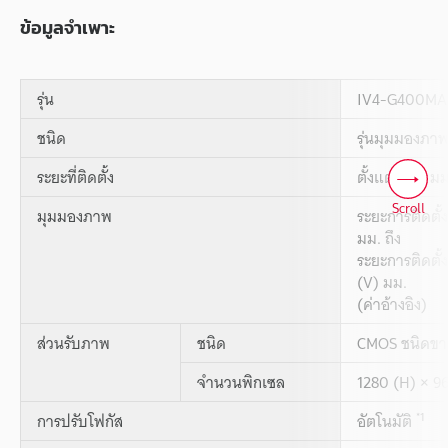
ข้อมูลจำเพาะ
รุ่น
IV4-G400MA
ชนิด
รุ่นมุมมองภา
ระยะที่ติดตั้ง
ตั้งแต่ 400 มม
Scroll
มุมมองภาพ
ระยะการติดตั้
มม. ถึง
ระยะการติดตั้
(V) มม.
(ค่าอ้างอิง)
ส่วนรับภาพ
ชนิด
CMOS ชนิดขาวด
จำนวนพิกเซล
1280 (H) × 9
*1
การปรับโฟกัส
อัตโนมัติ