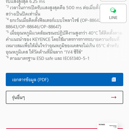
รับแสงสูงสุด 6.25 ms
*3
เวลาในการเปิดรับแสงสูงสุดคือ 500 ms ต่อเมื่อตั้งค่าไฟส่อง
สว่างเป็นปิดเท่านั้น
LINE
*4
ยกเว้นเมื่อติดตั้งฟิลเตอร์แบบโพลาไรซ์ (OP-88642/OP-
88643/OP-88646/OP-88647)
*5
เมื่ออุณหภูมิแวดล้อมขณะปฏิบัติงานสูงกว่า 40°C ให้ติดตั้งตาม
คำแนะนำของ KEYENCE โดยใช้มาตรการการระบายความร้อนที่
เหมาะสมเพื่อให้มั่นใจว่าอุณหภูมิของเคสจะไม่เกิน 65°C สำหรับ
อุณหภูมิเคส ให้วัดด้านที่มีฉลาก “IV4 ซีรีส์”
*6
ตามมาตรฐาน ESD safe และ IEC61340-5-1
เอกสารข้อมูล (PDF)
รุ่นอื่นๆ