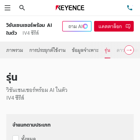
ค้นหา
โท
เมนู
วิชันเซนเซอร์พร้อม AI
ถาม
AI
แคตตาล็อก
IV4 ซีรีส์
ในตัว
ภาพรวม
การประยุกต์ใช้งาน
ข้อมูลจำเพาะ
รุ่น
ดาวน์โหลด
รุ่น
วิชันเซนเซอร์พร้อม AI ในตัว
IV4 ซีรีส์
จำแนกตามประเภท
ทั้งหมด