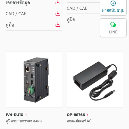
เ
เอกสารข้อมูล
CAD / CAE
ฝ่ายสนับสนุน
CAD / CAE
คู่มือ
คู่มือ
LINE
IV4-DU10
OP-88766
ยูนิตขยายการแสดงผล
อะแดปเตอร์ AC