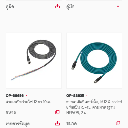
คู่มือ
คู่มือ
OP-88656
OP-88835
สายเคเบิลจ่ายไฟ 12 ขา 10 ม.
สายเคเบิลอีเทอร์เน็ต, M12 X-coded
8 พินเป็น RJ-45, ตามมาตรฐาน
ขนาด
NFPA79, 2 ม.
ขนาด
เอกสารข้อมูล