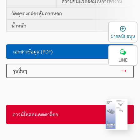
ความชื้นแวดล้อมในการทำงาน
วัสดุของกล่องหุ้มภายนอก
น้ำหนัก
เ
ฝ่ายสนับสนุน
เอกสารข้อมูล (PDF)
LINE
รุ่นอื่นๆ
ดาวน์โหลดแคตตาล็อก