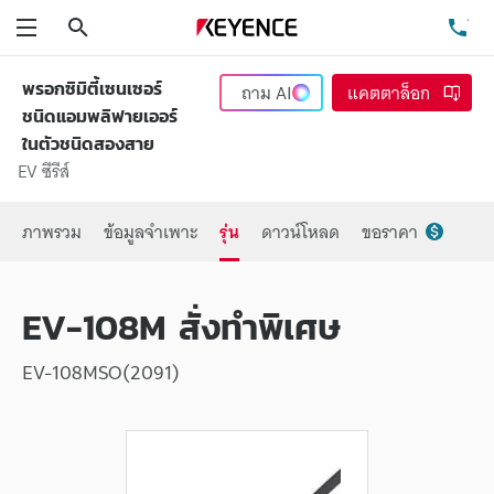
ค้นหา
โท
เมนู
พรอกซิมิตี้เซนเซอร์
ถาม
AI
แคตตาล็อก
ชนิดแอมพลิฟายเออร์
ในตัวชนิดสองสาย
EV ซีรีส์
ภาพรวม
ข้อมูลจำเพาะ
รุ่น
ดาวน์โหลด
ขอราคา
EV-108M สั่งทำพิเศษ
EV-108MSO(2091)