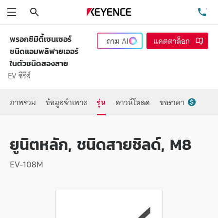
ค้นหา
โท
เมนู
พรอกซิมิตี้เซนเซอร์
ถาม
AI
แคตตาล็อก
ชนิดแอมพลิฟายเออร์
ในตัวชนิดสองสาย
EV ซีรีส์
ภาพรวม
ข้อมูลจำเพาะ
รุ่น
ดาวน์โหลด
ขอราคา
ยูนิตหลัก, ชนิดสายชิลด์, M8
EV-108M