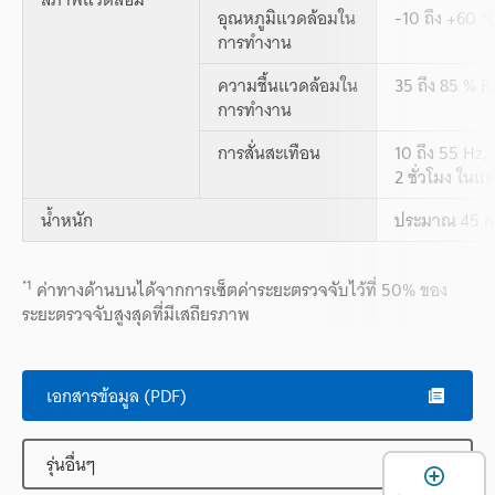
อุณหภูมิแวดล้อมใน
-10 ถึง +60 °C
การทำงาน
ความชื้นแวดล้อมใน
35 ถึง 85 % R
การทำงาน
การสั่นสะเทือน
10 ถึง 55 Hz,
2 ชั่วโมง ในแ
น้ำหนัก
ประมาณ 45 ก
*1
ค่าทางด้านบนได้จากการเซ็ตค่าระยะตรวจจับไว้ที่ 50% ของ
ระยะตรวจจับสูงสุดที่มีเสถียรภาพ
เอกสารข้อมูล (PDF)
รุ่นอื่นๆ
เ