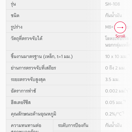
รุ่น
SH-108
ชนิด
กันน้ำมัน
รูปร่าง
M8×25 เกลียว
Scroll
วัตถุที่ตรวจจับได้
โลหะเฟอร์รัส
นอกกลุ่มเหล็ก
*1
ชิ้นงานมาตรฐาน (เหล็ก, t=1 มม.)
10 x 10 มม.
ย่านการตรวจจับที่เสถียร
0 ถึง 2 มม.
ระยะตรวจจับสูงสุด
3.5 มม.
*1
อัตราการทำซ้
0.002 มม.ำ
*1
ฮีสเตอรีซีส
0.05 มม.
*1
คุณลักษณะด้านอุณหภูมิ
0.2%/°C
ความทนทานต่อ
ระดับการป้องกัน
กันน้ำมัน
สภาพแวดล้อม