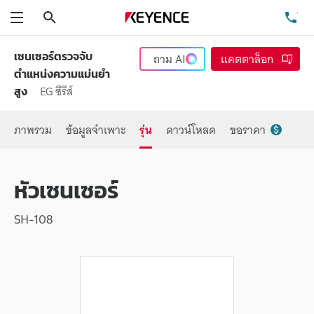
ค้นหา
โท
เมนู
เซนเซอร์ตรวจจับ
ถาม
AI
แคตตาล็อก
ตำแหน่งความแม่นยำ
EG ซีรีส์
สูง
ภาพรวม
ข้อมูลจำเพาะ
รุ่น
ดาวน์โหลด
ขอราคา
หัวเซนเซอร์
SH-108