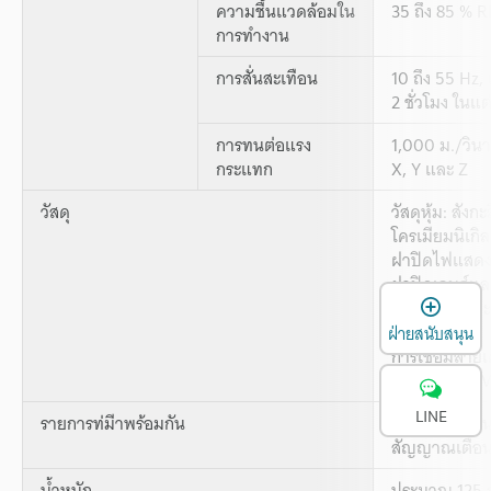
ความชื้นแวดล้อมใน
35 ถึง 85 % R
การทำงาน
การสั่นสะเทือน
10 ถึง 55 Hz,
2 ชั่วโมง ในแ
การทนต่อแรง
1,000 ม./วินา
กระแทก
X, Y และ Z
วัสดุ
วัสดุหุ้ม: สัง
โครเมียมนิเกิล
ฝาปิดไฟแสดง
ฝาปิดเลนส์แ
เ
(ข้อมูลจำเพา
ข่วน)
ฝ่ายสนับสนุน
การเชื่อมสายเ
สายเคเบิล: P
LINE
รายการท่มีาพร้อมกัน
คู่มือการใช้งา
สัญญาณเตือน
น้ำหนัก
ประมาณ 125 ก