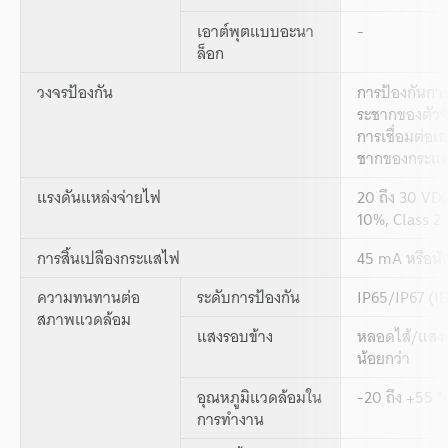
เอาต์พุตแบบอะนา
-
ล็อก
วงจรป้องกัน
การป้องกันการ
ระชากของตัวจ
การเชื่อมต่อเ
ชากของกระแส
แรงดันแหล่งจ่ายไฟ
20 ถึง 30 VDC
10%, Class 2 
การสิ้นเปลืองกระแสไฟ
45 mA หรือน้อ
ความทนทานต่อ
ระดับการป้องกัน
IP65/IP67 (I
สภาพแวดล้อม
แสงรอบข้าง
หลอดไส้/แสงอ
น้อยกว่า
อุณหภูมิแวดล้อมใน
-20 ถึง +55 °C
การทำงาน