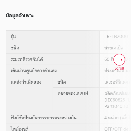
ข้อมูลจำเพาะ
รุ่น
LR-TB2000
ชนิด
สายเคเบิล
ระยะท่ตีรวจจับได้
60 ถึง 2000 
Scroll
เส้นผ่านศูนย์กลางลำแสง
ประมาณ 4 มม
แหล่งกำเนิดแสง
ชนิด
เลเซอร์สีแดง
คลาสของเลเซอร์
ผลิตภัณฑ์เลเ
(IEC60825-1
*
Part1040.10
ฟังก์ชันป้องกันการรบกวนระหว่างกัน
4 หน่วย (เมื่อ
ไทม์เมอร์
OFF/OFF del