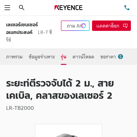
ค้นหา
โท
เมนู
เลเซอร์เซนเซอร์
ถาม
AI
แคตตาล็อก
LR-T ซี
อเนกประสงค์
รีส์
ภาพรวม
ข้อมูลจำเพาะ
รุ่น
ดาวน์โหลด
ขอราคา
ระยะท่ตีรวจจับได้ 2 ม., สาย
เคเบิล, คลาสของเลเซอร์ 2
LR-TB2000