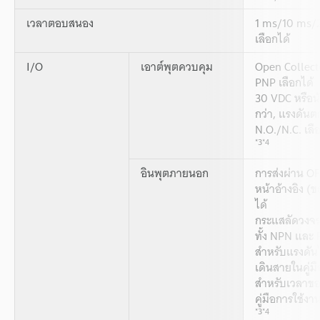
เวลาตอบสนอง
1 ms/10 ms/
เลือกได้
I/O
เอาต์พุตควบคุม
Open Collect
PNP เลือกได้
30 VDC หรือน
กว่า, แรงดันตก
N.O./N.C. เลื
*3
*4
อินพุตภายนอก
การส่งผ่าน OF
หน้าอ้างอิง 
ได้
กระแสลัดวงจร
ทั้ง NPN และ
สำหรับแรงดันไ
เดินสายในคู่ม
สำหรับเวลาขอ
คู่มือการใช้งา
*3
*4