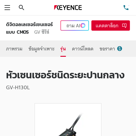
ค้นหา
โท
เมนู
ดิจิตอลเลเซอร์เซนเซอร์
ถาม
AI
แคตตาล็อก
GV ซีรีส์
แบบ CMOS
ภาพรวม
ข้อมูลจำเพาะ
รุ่น
ดาวน์โหลด
ขอราคา
หัวเซนเซอร์ชนิดระยะปานกลาง
GV-H130L