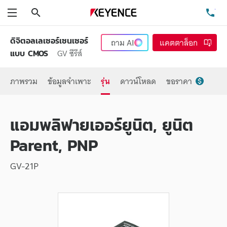
ค้นหา
โท
เมนู
ดิจิตอลเลเซอร์เซนเซอร์
ถาม
AI
แคตตาล็อก
GV ซีรีส์
แบบ CMOS
ภาพรวม
ข้อมูลจำเพาะ
รุ่น
ดาวน์โหลด
ขอราคา
แอมพลิฟายเออร์ยูนิต, ยูนิต
Parent, PNP
GV-21P