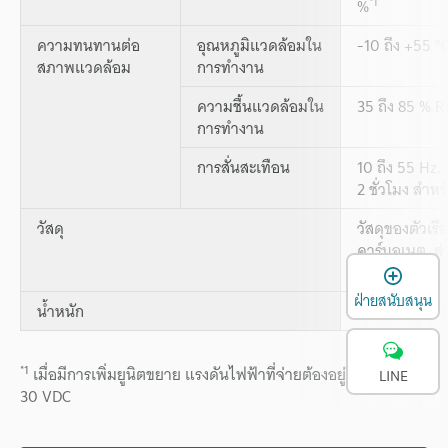
*1
%
ความทนทานต่อ
อุณหภูมิแวดล้อมใน
-10 ถึง +55 °C
สภาพแวดล้อม
การทำงาน
ความชื้นแวดล้อมใน
35 ถึง 85 % R
การทำงาน
การสั่นสะเทือน
10 ถึง 55 Hz,
2 ชั่วโมง สำ
วัสดุ
วัสดุของตัวเร
คาร์บอเนต, ส่
เ
เคเบิล: PVC
ฝ่ายสนับสนุน
น้ำหนัก
ประมาณ 110 ก
*1
เมื่อมีการเพิ่มยูนิตขยาย แรงดันไฟฟ้าที่จ่ายต้องอยู่ในช่วง 11 ถึง
LINE
30 VDC