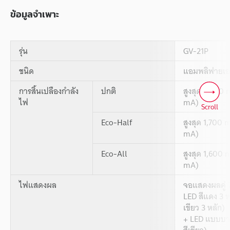
ข้อมูลจำเพาะ
รุ่น
GV-21P
ชนิด
แอมพลิฟายเออร
การสิ้นเปลืองกำลัง
ปกติ
สูงสุด 2,200 m
ไฟ
mA)
Scroll
Eco-Half
สูงสุด 1,700 m
mA)
Eco-All
สูงสุด 1,600 m
mA)
ไฟแสดงผล
จอแสดงผลคู่ 7
LED สีแดง 3 หลั
เขียว 3 หลัก)
+ LED แบบบาร์
สีเขียว)