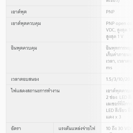
เอาต์พุต
PNP
เอาต์พุตควบคุม
PNP open coll
VDC, สูงสุด 
สูงสุด 1 V
อินพุตควบคุม
อินพุทการหยุดฉ
เก็บค่าภายนอก,
เวลา, เวลาตอ
ms
เวลาตอบสนอง
1.5/3/10/20
ไฟแสดงสถานะการทำงาน
เอาต์พุตควบค
2 ช่อง: LED ส
เลเซอร์ที่มีการ
LED สีเขียว อื
แดง x 3
อัตรา
แรงดันแหล่งจ่ายไฟ
10 ถึง 30 VDC