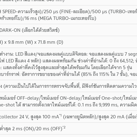
H SPEED-ความเร็วสูง)/250 µs (FINE-ละเอียด)/500 µs (TURBO-เทอร
ร้าเทอร์โบ)/16 ms (MEGA TURBO-เมกะเทอร์โบ)
ARK-ON (เลือกได้ด้วยสวิตช์)
) x 9.8 mm (W) x 71.8 mm (D)
งาน: LED สีแดง/จอแสดงผลคู่แบบดิจิตอล: จอแสดงผลคู่แบบ 7 segment, 
(ไฟ LED สีแดง 4 หลัก) แสดงผลพร้อมกัน ช่วงค่าที่อ่านได้: 0 ถึง 64,512;
า: แสดงทั้งค่าที่คงไว้สูงสุดและต่ำสุดได้พร้อมกัน โดยเลือกได้จาก 5 รุ่น
าร์กราฟ: อัตราการขยายของค่าที่อ่านได้ (85% ถึง 115% ใน 7 ขั้น), จ
 (ความเป็นไปได้ในการการตรวจจับพื้นที่, มีฟังก์ชันการติดตามความไวอ
ทม์เมอร์ OFF-delay/ไทม์เมอร์ ON-delay/ไทม์เมอร์ One-shot/ไทม์เม
e-shot ได้ สามารถตั้งเวลาไทม์เมอร์ได้: 0.1 ms ถึง 9,999 ms, ความผิดพ
*1
llector 24 V, สูงสุด 100 mA
(เฉพาะยูนิตหลัก)/สูงสุด 20 mA (เมื่อเช
*2
 ต่ำสุด 2 ms (ON)/20 ms (OFF)