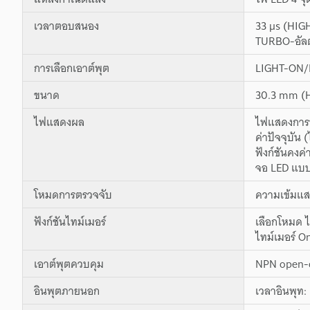
เวลาตอบสนอง
33 µs (HIG
TURBO-อัลต
การเลือกเอาต์พุต
LIGHT-ON/D
ขนาด
30.3 mm (H
ไฟแสดงผล
ไฟแสดงการทำ
ค่าปัจจุบัน 
ฟังก์ชันคงค่
จอ LED แบบบ
โหมดการตรวจจับ
ความเข้มแสง
ฟังก์ชันไทม์เมอร์
เลือกโหมด ไ
ไทม์เมอร์ On
เอาต์พุตควบคุม
NPN open-co
อินพุตภายนอก
เวลาอินพุท: