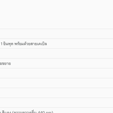
+ 1 อินพุท พร้อมด้วยสายเคเบิล
่อขยาย
ด สีแดง (ความยาวคลื่น: 640 nm)