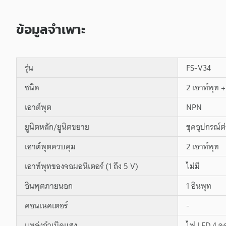
ข้อมูลจำเพาะ
รุ่น
FS-V34
ชนิด
2 เอาท์พุท 
เอาต์พุต
NPN
ยูนิตหลัก/ยูนิตขยาย
ชุดอุปกรณ์ต
เอาต์พุตควบคุม
2 เอาท์พุท
เอาท์พุทของจอมอนิเตอร์ (1 ถึง 5 V)
ไม่มี
อินพุตภายนอก
1 อินพุท
คอนเนคเตอร์
-
แหล่งกำเนิดแสง
ไฟ LED 4 จุ