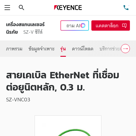
ค้นหา
โท
เมนู
เครื่องสแกนเลเซอร์
ถาม
AI
แคตตาล็อก
SZ-V ซีรีส์
นิรภัย
ภาพรวม
ข้อมูลจำเพาะ
รุ่น
ดาวน์โหลด
บริการช่วยเหลือ
สายเคเบิล EtherNet ที่เชื่อม
ต่อยูนิตหลัก, 0.3 ม.
SZ-VNC03