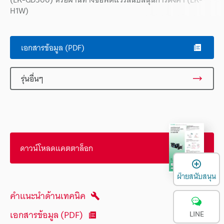
H1W)
เอกสารข้อมูล (PDF)
รุ่นอื่นๆ
ดาวน์โหลดแคตตาล็อก
เ
ฝ่ายสนับสนุน
คำแนะนำด้านเทคนิค
เอกสารข้อมูล (PDF)
LINE