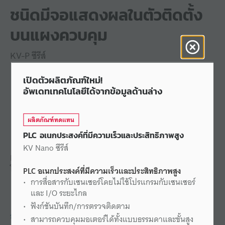
ชนิดมีจอแสดงผลในตัวติดตั้ง
บนแผงควบคุม
KV-P ซีรีส์
เปิดตัวผลิตภัณฑ์ใหม่!
อัพเดทเทคโนโลยีได้จากข้อมูลด้านล่าง
ผลิตภัณฑ์ทดแทน
PLC อเนกประสงค์ที่มีความเร็วและประสิทธิภาพสูง
KV Nano ซีรีส์
PLC ชนิดมีจอแสดงผลในตัว ช่วยให้สามารถใช้งานจอแสดงผลได้
โดยที่ยังคงประสิทธิภาพของฟังก์ชันต่างๆ ของ PLC
PLC อเนกประสงค์ที่มีความเร็วและประสิทธิภาพสูง
การสื่อสารกับเซนเซอร์โดยไม่ใช้โปรแกรมกับเซนเซอร์
และ I/O ระยะไกล
ฟังก์ชันบันทึก/การตรวจติดตาม
สอบถาม KEYENCE
สามารถควบคุมมอเตอร์ได้ทั้งแบบธรรมดาและขั้นสูง