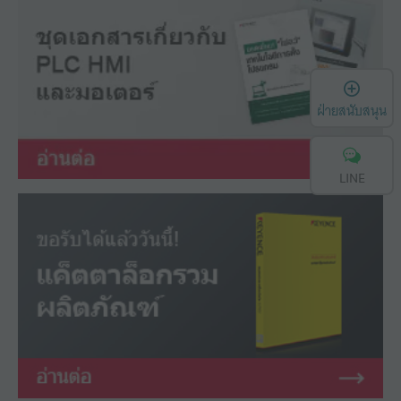
เ
ฝ่ายสนับสนุน
LINE