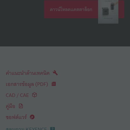
ดาวน์โหลดแคตตาล็อก
คำแนะนำด้านเทคนิค
เอกสารข้อมูล (PDF)
CAD / CAE
คู่มือ
ซอฟต์แวร์
สอบถาม KEYENCE