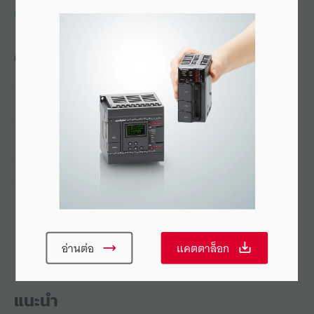
02-078-1090
คุณลักษณะ
จอแสดงผลสามสีที่แสดงสีกลับกันได้และแผงควบคุม
ข้อความ (Message Panel)
รุ่นที่เร็วที่สุดในผลิตภัณฑ์ระดับเดียวกันโดยใช้เวลา
สแกนต่ำสุด 140 µs
ครบถ้วนทุกฟังก์ชันพิเศษสำหรับเพิ่มความสะดวก
มีซอฟต์แวร์ “ฟังก์ชันแก้ไขโปรแกรมแผงควบคุม (Panel
Editor)” ที่อ่านค่าได้ง่าย
อ่านต่อ
แคตตาล็อก
แนะนำ