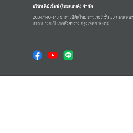
บริษัท คีย์เอ็นซ์ (ไทยแลนด์) จำกัด
2034/140-143 อาคารอิตัลไทย ทาวเวอร์ ชั้น 33 ถนนเพชรบ
แขวงบางกะปิ เขตห้วยขวาง กรุงเทพฯ 10310