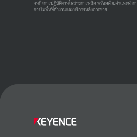
จนถึงการปฏิบัติงานในสายการผลิต พร้อมด้วยคําแนะนํากา
การในพื้นที่ทํางานและบริการหลังการขาย