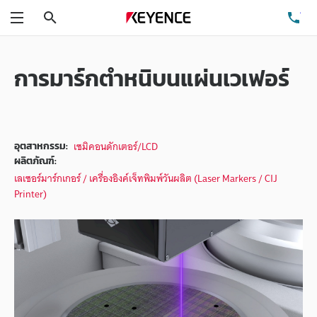
ค้นหา
โท
เมนู
การมาร์กตำหนิบนแผ่นเวเฟอร์
เซมิคอนดักเตอร์/LCD
อุตสาหกรรม:
ผลิตภัณฑ์:
เลเซอร์มาร์กเกอร์ / เครื่องอิงค์เจ็ทพิมพ์วันผลิต (Laser Markers / CIJ
Printer)