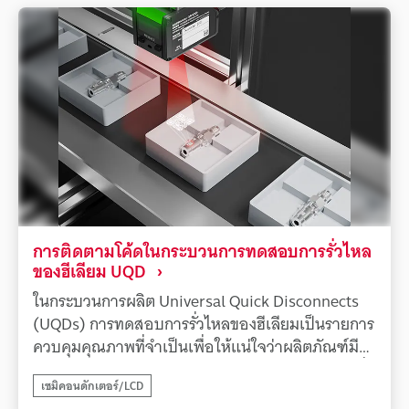
อย่างมีเสถียรภาพได้ยาก นอกจากนี้ ยังต้องใช้ความ
สามารถความเร็วสูงเพื่ออ่านโค้ดหลายโค้ดบนชิ้นงาน
ที่กำลังเคลื่อนที่พร้อมกันโดยไม่ลดประสิทธิภาพการ
ผลิตความท้าทายนี้แก้ไขได้ด้วยแอปพลิเคชันการ
ติดตามโค้ดแบบหลายพินโดยใช้เครื่องอ่านโค้ดด้วย
ระบบ AI ของ KEYENCE ซีรีส์ SR-X ซีรีส์ SR-X มา
พร้อมกับเซนเซอร์ความละเอียดสูง 2.3 ล้านพิกเซล
และฟังก์ชัน "Triple Light" ที่สร้างแสงที่เหมาะสม
ที่สุดโดยอัตโนมัติตามสภาพของชิ้นงาน สามารถจับ
ภาพโค้ด 2D ขนาดเล็กได้อย่างชัดเจนแม้ในสภาวะที่
ไม่เอื้ออำนวย เช่น การสะท้อนแสงบนพื้นผิวโลหะและ
การติดตามโค้ดในกระบวนการทดสอบการรั่วไหล
ความเปรียบต่างต่ำ นอกจากนี้ อัลกอริทึม AI อันทรง
ของฮีเลียม UQD
พลังและเอ็นจิ้นการวิเคราะห์ 6 คอร์ยังสามารถ
ในกระบวนการผลิต Universal Quick Disconnects
ถอดรหัสโค้ดหลายโค้ดพร้อมกันได้ทันที ซึ่งช่วยให้
(UQDs) การทดสอบการรั่วไหลของฮีเลียมเป็นรายการ
มั่นใจได้ว่าประวัติการประมวลผลของพินแต่ละอันจะ
ควบคุมคุณภาพที่จำเป็นเพื่อให้แน่ใจว่าผลิตภัณฑ์มี
ถูกเชื่อมโยงอย่างน่าเชื่อถือ ทำให้สามารถตรวจสอบ
การซีลอย่างสมบูรณ์ จำเป็นต้องมีระบบติดตามโค้ดที่
ย้อนกลับได้อย่างมีเสถียรภาพแม้ในสายการผลิต
เซมิคอนดักเตอร์/LCD
เชื่อถือได้เพื่อเชื่อมโยงข้อมูลการตรวจสอบที่สำคัญนี้
ความเร็วสูง และมีส่วนช่วยอย่างมากในการปรับปรุง