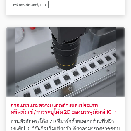
เซมิคอนดักเตอร์/LCD
สูง
การแยกแยะความแตกต่างของประเภท
ผลิตภัณฑ์/การระบุโค้ด 2D ของบรรจุภัณฑ์ IC
อ่านตัวอักษร/โค้ด 2D ที่มาร์กด้วยเลเซอร์บนพื้นผิว
ของชิป IC วิชันซิสเต็มเพียงตัวเดียวสามารถตรวจสอบ