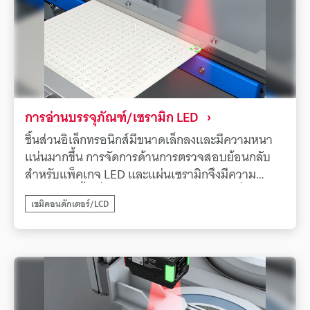
กว้างเป็นพิเศษระดับชั้นนำเข้ากับความสามารถในการ
อ่านระยะไกล ทำให้สามารถอ่านโค้ด 2D ขนาดเล็ก
(DataMatrix) ที่สลักด้วยเลเซอร์มาร์กเกอร์บนแผ่น
เวเฟอร์ได้อย่างรวดเร็วและมีเสถียรภาพ แม้จะอยู่ห่าง
ไกลผ่านแผ่นมองก็ตามนอกจากนี้ อัลกอริธึมการอ่า
นที่พัฒนาขึ้นใหม่และฟังก์ชันโฟกัสอัตโนมัติยังช่วย
แก้ไขการวางชิ้นงานผิดตำแหน่งและความแปรปรวน
การอ่านบรรจุภัณฑ์/เซรามิก LED
ของคุณภาพการสลักโดยอัตโนมัติ ซึ่งจะเพิ่มอิสระใน
ชิ้นส่วนอิเล็กทรอนิกส์มีขนาดเล็กลงและมีความหนา
การออกแบบอุปกรณ์ในขณะที่บรรลุการจัดการการ
แน่นมากขึ้น การจัดการด้านการตรวจสอบย้อนกลับ
ตรวจสอบย้อนกลับที่แม่นยำ ซึ่งมีส่วนช่วยอย่างมาก
สำหรับแพ็คเกจ LED และแผ่นเซรามิกจึงมีความ
ต่อระบบอัตโนมัติของสายการผลิตและการปรับปรุง
สำคัญมากขึ้นเรื่อยๆ อย่างไรก็ตาม โค้ด 2D ที่พิมพ์ใน
ระดับการควบคุมคุณภาพ
เซมิคอนดักเตอร์/LCD
พื้นที่จำกัดก็มีขนาดเล็กลงตามไปด้วย โดยเฉพาะอย่าง
ยิ่ง การสลักด้วยเลเซอร์บนวัสดุเซรามิกสีขาวมักจะมี
ความเปรียบต่างต่ำ ทำให้เกิดข้อผิดพลาดในการอ่าน
บ่อยครั้งเมื่อใช้เครื่องอ่านโค้ดทั่วไป ซึ่งนำไปสู่การหยุด
สายการผลิตและอัตราผลผลิตที่ลดลงเครื่องอ่านโค้ด
ด้วยระบบ AI ของ KEYENCE รุ่น SR-X ซีรีส์ สามารถ