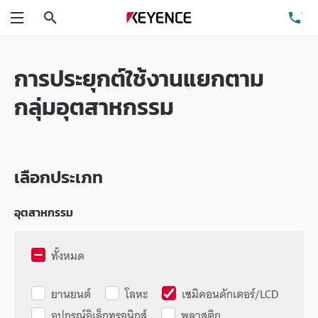
ค้นหา
โท
เมนู
การประยุกต์ใช้งานแยกตาม
กลุ่มอุตสาหกรรม
เลือกประเภท
อุตสาหกรรม
ทั้งหมด
ยานยนต์
โลหะ
เซมิคอนดักเตอร์/LCD
อุปกรณ์อิเล็กทรอนิกส์
พลาสติก