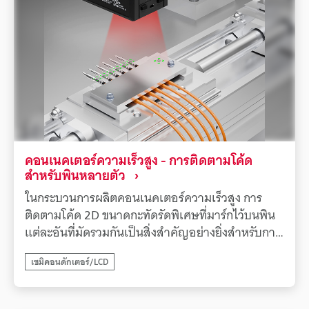
เครื่องอ่านโค้ด 1D/2D ซีรีส์ SR-2000 ของ KEYENCE
ช่วยแก้ปัญหานี้ได้ ซีรีส์ SR-2000 มาพร้อมกับเอ็นจิ้
นการอ่านที่ดีที่สุดในระดับเดียวกันและฟังก์ชันการ
แก้ไขขั้นสูง แม้จะมีฉลากบาร์โค้ดที่ขีดข่วนหรือเสีย
หาย หรือ DPM (การมาร์กชิ้นงานโดยตรง) คุณภาพต่ำ
ก็สามารถประมวลผลภาพที่เหมาะสมที่สุดได้ทันทีเพื่อ
ให้ได้การอ่าน ID ที่มีเสถียรภาพพร้อมอัตราการอ่าน
โค้ดที่สูงมาก มุมมองภาพที่กว้างและความสามารถใน
การสแกนระยะไกลช่วยให้สามารถจัดการกับความเร็ว
คอนเนคเตอร์ความเร็วสูง - การติดตามโค้ด
และตำแหน่งการขนส่ง FOUP ที่แตกต่างกันได้อย่าง
สำหรับพินหลายตัว
ยืดหยุ่น คุณสมบัติอีกอย่างคือความอิสระในการติดตั้ง
ในกระบวนการผลิตคอนเนคเตอร์ความเร็วสูง การ
ระดับสูง ทำให้ง่ายต่อการติดตั้งเพิ่มเติมบนอุปกรณ์ที่มี
ติดตามโค้ด 2D ขนาดกะทัดรัดพิเศษที่มาร์กไว้บนพิน
อยู่ การนำซีรีส์ SR-2000 มาใช้ทำให้กระบวนการอ่าน
แต่ละอันที่มัดรวมกันเป็นสิ่งสำคัญอย่างยิ่งสำหรับการ
ID ของ FOUP เป็นไปโดยอัตโนมัติและมีเสถียรภาพ
ควบคุมคุณภาพและการตรวจสอบย้อนกลับ อย่างไร
ซึ่งมีส่วนช่วยให้การทำงานมีเสถียรภาพและปรับปรุง
เซมิคอนดักเตอร์/LCD
ก็ตาม พื้นผิวพินที่เป็นโลหะมีแนวโน้มที่จะเกิดการ
อัตราผลผลิตในโรงงานผลิตเซมิคอนดักเตอร์
สะท้อนแสง และโค้ดที่มาร์กไว้มีขนาดเล็กมากและมี
ความเปรียบต่างต่ำ ทำให้เครื่องอ่านโค้ดทั่วไปอ่านได้