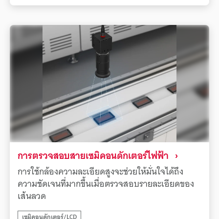
กับผลิตภัณฑ์แต่ละรายการอย่างแม่นยำและสร้างการ
คุณภาพและผลผลิตของผลิตภัณฑ์
ตรวจสอบย้อนกลับอย่างไรก็ตาม โค้ด 2D ที่มาร์ก
โดยตรง (DPM) บนชิ้นส่วนโลหะ เช่น ตัว UQD นั้นเป็น
เรื่องท้าทายสำหรับเครื่องอ่านโค้ดทั่วไปในการอ่าน
อย่างมีเสถียรภาพ เนื่องจากการสะท้อนแสงแบบ
สมบูรณ์ซึ่งเป็นลักษณะเฉพาะของวัสดุและการบิด
เบี้ยวของพื้นผิวที่มาร์ก ข้อผิดพลาดในการอ่านนำไปสู่
ประสิทธิภาพการผลิตที่ลดลงและความเสี่ยงในการ
ควบคุมคุณภาพอย่างมีนัยสำคัญโดยตรงเครื่องอ่าน
โค้ดด้วยระบบ AI ของ KEYENCE ซีรีส์ SR-X ช่วยแก้
ปัญหานี้ได้ ซีรีส์ SR-X มีฟิลเตอร์แบบโพลาไรซ์ในตัวที่
ช่วยขจัดการสะท้อนแสงที่รุนแรงจากพื้นผิวโลหะได้
อย่างมีประสิทธิภาพ นอกจากนี้ อัลกอริธึมการอ่านที่
การตรวจสอบสายเซมิคอนดักเตอร์ไฟฟ้า
เป็นกรรมสิทธิ์ขั้นสูงยังช่วยแก้ไขการบิดเบี้ยวของกา
การใช้กล้องความละเอียดสูงจะช่วยให้มั่นใจได้ถึง
รมาร์กได้ทันที ทำให้สามารถอ่านโค้ด 2D ด้วย
ความชัดเจนที่มากขึ้นเมื่อตรวจสอบรายละเอียดของ
ความเร็วสูงและมีเสถียรภาพแม้ในสภาวะที่เคยถือว่า
เส้นลวด
ท้าทาย เทคโนโลยีนี้ทำให้สามารถจับโค้ดของ UQD ที่
เคลื่อนที่บนสายพานลำเลียงได้อย่างน่าเชื่อถือ และ
เซมิคอนดักเตอร์/LCD