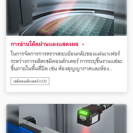
การอ่านโค้ดผ่านแผงแสดงผล
ในการจัดการการตรวจสอบย้อนกลับของแผ่นเวเฟอร์
ระหว่างการผลิตเซมิคอนดักเตอร์ การระบุชิ้นงานแต่ละ
ชิ้นภายในพื้นที่ปิด เช่น ห้องสุญญากาศและห้อง
Load-lock เป็นสิ่งจำเป็น อย่างไรก็ตาม การอ่านโค้ด
เซมิคอนดักเตอร์/LCD
ผ่านแผ่นมอง (หน้าต่างดู) เป็นเรื่องท้าทายเนื่องจาก
การสะท้อนและการลดทอนของแสงจากกระจก รวมถึง
ระยะห่างระหว่างเครื่องอ่านและเป้าหมาย ทำให้การ
อ่านอย่างมีเสถียรภาพทำได้ยากเครื่องอ่านโค้ด
1D/2D ของ KEYENCE รุ่น SR-2000 ซีรีส์ แสดงให้
เห็นถึงประสิทธิภาพการอ่านที่เหนือกว่าแม้ในสภาวะที่
ไม่เอื้ออำนวยเช่นนี้ เครื่องผสมผสานมุมมองภาพที่