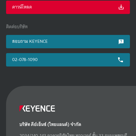
ดาวน์โหลด
ติดต่อบริษัท
สอบถาม KEYENCE
02-078-1090
บริษัท คีย์เอ็นซ์ (ไทยแลนด์) จำกัด
2034/140-143 อาคารอิตัลไทย ทาวเวอร์ ชั้น 33 ถนนเพชรบุรี