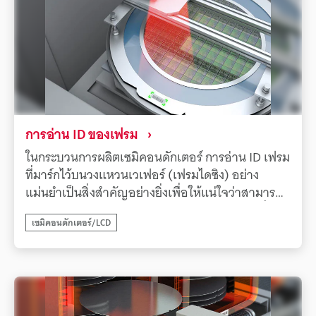
แก้ปัญหาความท้าทายในการอ่านโค้ดที่อ่านได้ยาก
เหล่านี้ได้ SR-X ซีรีส์ใช้อัลกอริธึมการประมวลผลภาพที่
เป็นกรรมสิทธิ์และเทคโนโลยีการให้แสงที่หลากหลาย
เพื่ออ่านโค้ดขนาดเล็กที่มีขนาดเซลล์เล็กถึง 10 μm
หรือโค้ดที่มีความเปรียบต่างต่ำซึ่งมีการพิมพ์ที่ซีดจาง
หรือไม่สม่ำเสมอ บนชิ้นงานที่เคลื่อนที่เร็วได้อย่าง
รวดเร็วและมีเสถียรภาพ นอกจากนี้ AI ยังสร้างการตั้ง
ค่าที่เหมาะสมที่สุดจากภาพที่ถ่ายได้โดยอัตโนมัติ
การอ่าน ID ของเฟรม
ทำให้แม้แต่ผู้ใช้ที่ไม่มีความรู้เฉพาะทางก็สามารถ
ในกระบวนการผลิตเซมิคอนดักเตอร์ การอ่าน ID เฟรม
บรรลุประสิทธิภาพการอ่านที่ดีที่สุดได้อย่างง่ายดาย
ที่มาร์กไว้บนวงแหวนเวเฟอร์ (เฟรมไดซิง) อย่าง
โซลูชันนี้ช่วยขจัดปัญหาการหยุดทำงานเล็กๆ น้อยๆ ที่
แม่นยำเป็นสิ่งสำคัญอย่างยิ่งเพื่อให้แน่ใจว่าสามารถ
เกิดจากการอ่านที่ล้มเหลว และสร้างระบบการตรวจ
ตรวจสอบย้อนกลับและควบคุมคุณภาพได้อย่างทั่วถึง
สอบย้อนกลับที่เชื่อถือได้ ซึ่งมีส่วนสำคัญอย่างยิ่งใน
เซมิคอนดักเตอร์/LCD
อย่างไรก็ตาม ปัญหาที่พบบ่อยคือโค้ด ID จะเกิดรอย
การปรับปรุงการควบคุมคุณภาพและเพิ่มผลผลิตใน
ขีดข่วนหรือรอยถลอกเมื่อวงแหวนถูกวางซ้อนกันเพื่อ
การผลิตชิ้นส่วนอิเล็กทรอนิกส์
จัดเก็บและขนส่ง ซึ่งนำไปสู่ข้อผิดพลาดในการอ่าน
บ่อยครั้งด้วยเครื่องอ่านโค้ดทั่วไป ความล้มเหลวใน
การอ่านเหล่านี้เป็นปัญหาร้ายแรงที่นำไปสู่การหยุด
สายการผลิตและผลผลิตที่ลดลงโดยตรงเครื่องอ่าน