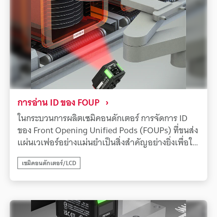
โค้ด 1D/2D ซีรีส์ SR-2000 ของ KEYENCE ช่วยแก้
ปัญหานี้ได้ ด้วยอัลกอริธึมการอ่านที่ล้ำสมัยที่เป็น
กรรมสิทธิ์และฟังก์ชันการแก้ไขภาพอันทรงพลัง ทำให้
สามารถอ่านโค้ดที่ท้าทายได้อย่างรวดเร็วและมี
เสถียรภาพแม้ในสภาวะที่ไม่เอื้ออำนวย เช่น รอยขีด
ข่วน สิ่งสกปรก และความเปรียบต่างต่ำ ซึ่งช่วยลด
ความเสี่ยงของการหยุดสายการผลิตเนื่องจากข้อผิด
พลาดในการอ่านได้อย่างมาก และมีส่วนช่วยอย่างมาก
การอ่าน ID ของ FOUP
ในการปรับปรุงประสิทธิภาพการผลิตนอกจากนี้ ซีรีส์
ในกระบวนการผลิตเซมิคอนดักเตอร์ การจัดการ ID
SR-2000 ยังรองรับมุมมองภาพที่กว้างเป็นพิเศษและ
ของ Front Opening Unified Pods (FOUPs) ที่ขนส่ง
การอ่านระยะไกล ทำให้สามารถจับ ID ได้อย่างน่าเชื่อ
แผ่นเวเฟอร์อย่างแม่นยำเป็นสิ่งสำคัญอย่างยิ่งเพื่อให้
ถือแม้ในสภาพแวดล้อมที่ระยะห่างและตำแหน่งของ
แน่ใจว่าสามารถตรวจสอบย้อนกลับผลิตภัณฑ์ได้
เป้าหมายอาจแตกต่างกันไป ความอิสระในการติดตั้ง
เซมิคอนดักเตอร์/LCD
อย่างไรก็ตาม ฉลากบาร์โค้ดบน FOUPs ซึ่งขนส่งด้วย
ระดับสูงทำให้ง่ายต่อการติดตั้งเพิ่มเติมบนอุปกรณ์ที่มี
ความเร็วสูงโดยเครื่องโหลดและเครื่องอันโหลด มีแนว
อยู่ ทำให้สามารถจัดการรายการแต่ละรายการได้อย่าง
โน้มที่จะเกิดรอยขีดข่วน สิ่งสกปรก และการซีดจาง
แม่นยำและเพิ่มประสิทธิภาพการตรวจสอบย้อนกลับ
ทำให้เกิดการหยุดทำงานของอุปกรณ์เล็กน้อยและลด
ในการผลิตเซมิคอนดักเตอร์
ประสิทธิภาพการผลิตเนื่องจากข้อผิดพลาดในการอ่าน