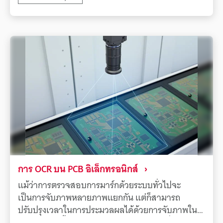
เชื่อมโยงผลิตภัณฑ์แต่ละรายการกับข้อมูลการทดสอบ
การรั่วไหลของฮีเลียมแบบเรียลไทม์ การนำซีรีส์ SR-X
มาใช้มีส่วนสำคัญอย่างยิ่งในการสร้างระบบการตรวจ
สอบย้อนกลับที่เชื่อถือได้ การปรับปรุงคุณภาพ
ผลิตภัณฑ์ และการป้องกันไม่ให้ผลิตภัณฑ์ที่มีข้อ
บกพร่องถูกจัดส่งออกไป
การ OCR บน PCB อิเล็กทรอนิกส์
แม้ว่าการตรวจสอบการมาร์กด้วยระบบทั่วไปจะ
เป็นการจับภาพหลายภาพแยกกัน แต่ก็สามารถ
ปรับปรุงเวลาในการประมวลผลได้ด้วยการจับภาพใน
มุมมองภาพทั้งหมดในคราวเดียวด้วยกล้องที่มีพิกเซล