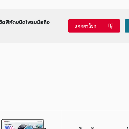
อวัดพิกัดชนิดโพรบมือถือ
แคตตาล็อก