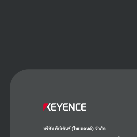
บริษัท คีย์เอ็นซ์ (ไทยแลนด์) จำกัด