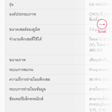
รุ่น
CA-HS035C
องค์ประกอบภาพ
CMOS สี, การอ
สี่เหลี่ยม
ขนาดเซลล์ของยูนิต
7.4 μm × 7.4
Scroll
จำนวนพิกเซลที่ใช้ได้
โหมด 0.31 เม
(V), โหมด 0.2
480 (V)
ขนาดภาพ
เทียบเท่ากับ 1/
ระบบการสแกน
Progressive 
ความถี่การถ่ายโอนพิกเซล
86 MHz (43 
ระบบการถ่ายโอนข้อมูล
ถ่ายโอนชุดข้อ
ชัตเตอร์อิเล็กทรอนิกส์
สามารถตั้งค่า
การระบุอินพุตต
1/15, 1/30, 1