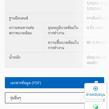
1/1000, 1/20
1/20000
ฐานยึดเลนส์
การติดตั้งแบบ
ความทนทานต่อ
อุณหภูมิแวดล้อมใน
0 ถึง +40°C
สภาพแวดล้อม
การทำงาน
ความชื้นแวดล้อมใน
85 % RH หรือ
การทำงาน
น้ำหนัก
ประมาณ 135 ก
เลนส์))
เอกสารข้อมูล (PDF)
เ
ฝ่ายสนับสนุน
รุ่นอื่นๆ