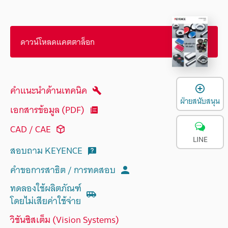
ดาวน์โหลดแคตตาล็อก
เ
คำแนะนำด้านเทคนิค
ฝ่ายสนับสนุน
เอกสารข้อมูล (PDF)
CAD / CAE
LINE
สอบถาม KEYENCE
คำขอการสาธิต / การทดสอบ
ทดลองใช้ผลิตภัณฑ์
โดยไม่เสียค่าใช้จ่าย
วิชันซิสเต็ม (Vision Systems)