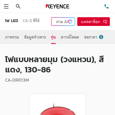
ค้นหา
โท
เมนู
CA-D ซีรีส์
ไฟ LED
ถาม
AI
แคตตาล็อก
ภาพรวม
ข้อมูลจำเพาะ
รุ่น
ดาวน์โหลด
ขอราคา
ไฟแบบหลายมุม (วงแหวน), สี
แดง, 130-86
CA-DRR13M