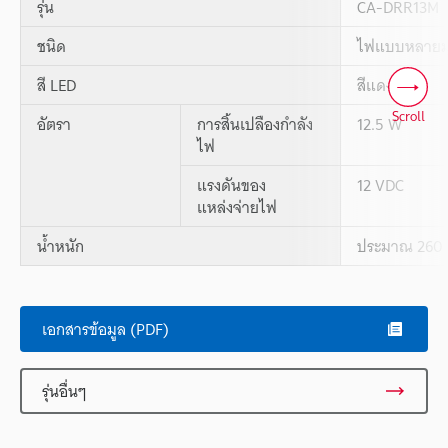
รุ่น
CA-DRR13M
ชนิด
ไฟแบบหลายมุ
สี LED
สีแดง
Scroll
อัตรา
การสิ้นเปลืองกำลัง
12.5 W
ไฟ
แรงดันของ
12 VDC
แหล่งจ่ายไฟ
น้ำหนัก
ประมาณ 260 
เอกสารข้อมูล (PDF)
รุ่นอื่นๆ