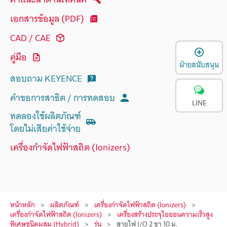
เอกสารข้อมูล (PDF)
CAD / CAE
เ
คู่มือ
ฝ่ายสนับสนุน
สอบถาม KEYENCE
คำขอการสาธิต / การทดสอบ
LINE
ทดลองใช้ผลิตภัณฑ์
โดยไม่เสียค่าใช้จ่าย
เครื่องกำจัดไฟฟ้าสถิต (Ionizers)
หน้าหลัก
ผลิตภัณฑ์
เครื่องกำจัดไฟฟ้าสถิต (Ionizers)
เครื่องกำจัดไฟฟ้าสถิต (Ionizers)
เครื่องสร้างประจุไอออนความเร็วสูง
พิเศษชนิดผสม (Hybrid)
รุ่น
สายไฟ I/O 2 ขา 10 ม.