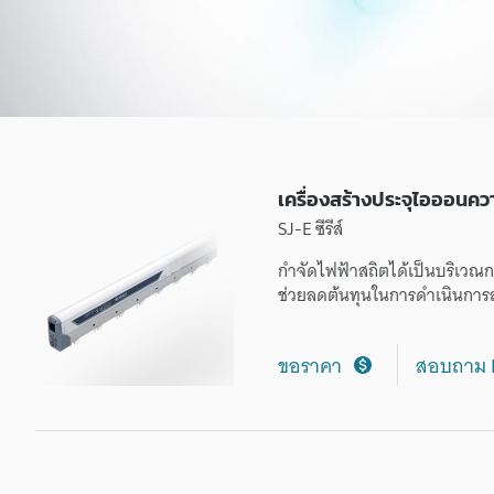
อ
อ
น
เครื่องสร้างประจุไอออนค
ค
SJ-E ซีรีส์
กำจัดไฟฟ้าสถิตได้เป็นบริเวณก
ว
ช่วยลดต้นทุนในการดำเนินการลงไ
า
ขอราคา
สอบถาม 
ม