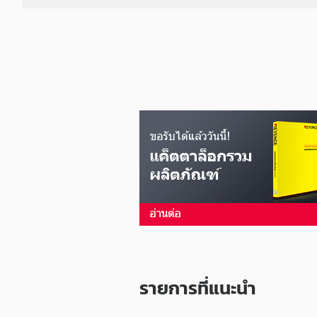
S
J
-
E
ซี
รี
ส์
รายการที่แนะนำ