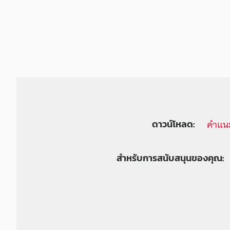
(
H
y
b
r
คำแนะ
ดาวน์โหลด:
i
สำหรับการสนับสนุนของคุณ:
d
)