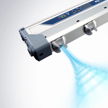
า
ง
ป
ร
ะ
จุ
ไ
อ