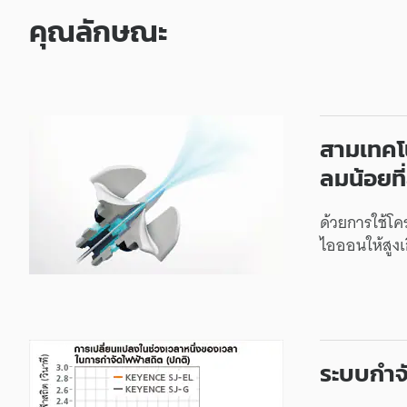
เ
คุณลักษณะ
ร็
ว
สามเทคโน
สู
ลมน้อยที
ง
ด้วยการใช้โค
ไอออนให้สูงเ
พิ
เ
ศ
ระบบกำจั