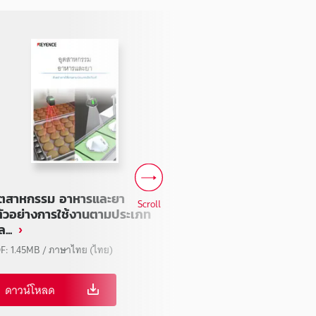
ุตสาหกรรม อาหารและยา
SJ-L005F เอกสาร
Scroll
ตัวอย่างการใช้งานตามประเภท
ออนไลน์
...
PDF: 2.65MB / ภาษาไท
F: 1.45MB / ภาษาไทย (ไทย)
ดาวน์โหลด
ดาวน์โหลด