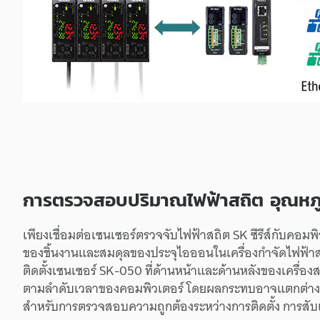
การตรวจสอบ
ปริมาณ
ไฟฟ้าสถิต
อุณหภู
เพียง
เชื่อมต่อ
เซนเซอร์
ตรวจจับ
ไฟฟ้าสถิต
SK
ซีรีส์
กับ
คอมพิ
ของ
ชิ้นงาน
และ
สมดุล
ของ
ประจุ
ไอออน
ใน
เครื่องกำจัด
ไฟฟ้า
ติดตั้ง
เซนเซอร์
SK-050
ที่
ด้านหน้า
และ
ด้านหลัง
ของ
เครื่องส
ตาม
ลำดับเวลา
ของ
คอมพิวเตอร์
โดย
ผลกระทบ
อาจ
แตกต่าง
สำหรับ
การตรวจสอบ
ความถูกต้อง
ระหว่าง
การติดตั้ง
การสับ