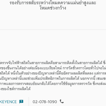
รองรับ
การสลับ
ระหว่าง
โหมด
ความแม่นยำสูง
และ
โหมด
ช่วงกว้าง
ตรวจจับ
ไฟฟ้าสถิต
ใน
สายการผลิต
คือ
สามารถ
ติดตั้ง
ใน
สายการผลิต
ได้
ซึ่
ต
ของ
ชิ้นงาน
ได้
อย่าง
ต่อเนื่อง
แบบ
เรียลไทม์
การวัด
ชั่วคราว
โดย
ทั่วไป
จะ
ไม
สถิต
ได้
หนึ่ง
ใน
ตัวอย่าง
ของ
ปัญหา
เหล่านี้
คือ
อัตรา
ผลผลิต
ที่
ลดลง
แต่
การ
ัน
ปัญหา
เหล่านี้
และ
ช่วย
เพิ่ม
ประสิทธิภาพ
ใน
การผลิต
ได้
นอกจากนี้
เซนเซอ
ภาพ
และ
การตรวจสอบ
ย้อนกลับ
ได้
โดย
การใช้
ข้อมูล
การตรวจวัด
ซึ่ง
จะ
ส่ง
ูง
ของ
ไซต์การผลิต
ได้
KEYENCE
02-078-1090