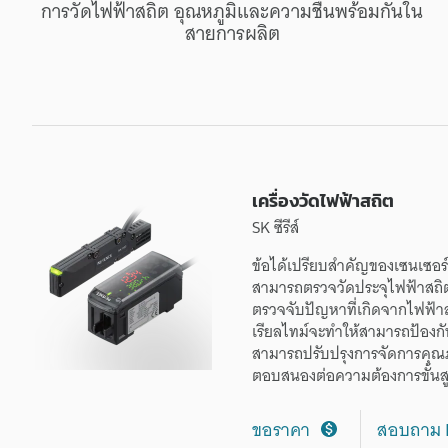
การวัด
ไฟฟ้าสถิต
อุณหภูมิ
และ
ความชื้น
พร้อมกัน
ใน
สายการผลิต
เครื่องวัดไฟฟ้าสถิต
SK ซีรีส์
ข้อได้เปรียบ
สำคัญ
ของ
เซนเซอร์
สามารถ
ตรวจวัด
ประจุ
ไฟฟ้าสถิ
ตรวจจับ
ปัญหา
ที่
เกิดจาก
ไฟฟ้า
เรียลไทม์
จะ
ทำให้
สามารถ
ป้องก
สามารถ
ปรับปรุง
การจัดการ
คุณ
ตอบสนอง
ต่อ
ความต้องการ
ขั้นส
ขอราคา
สอบถาม 