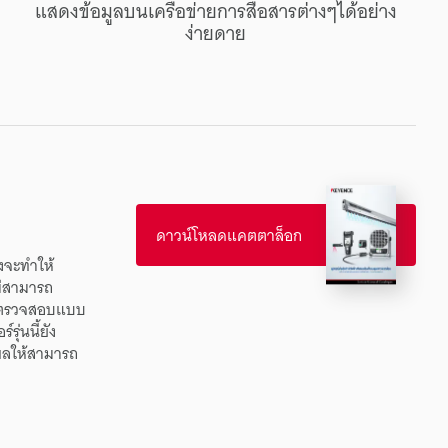
แสดง
ข้อมูล
บน
เครือข่าย
การสื่อสาร
ต่างๆ
ได้
อย่าง
ง่ายดาย
ดาวน์โหลดแคตตาล็อก
ง
จะ
ทำให้
่
สามารถ
ตรวจสอบ
แบบ
ร์
รุ่นนี้
ยัง
ผล
ให้
สามารถ