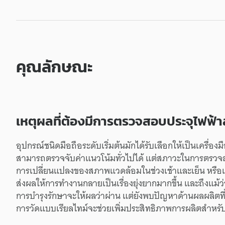
คุณลักษณะ
เหตุผล
ที่
ต้อง
มี
การตรวจสอบ
ประจุ
ไฟฟ้า
อุปกรณ์
ชนิด
มือถือ
ระดับ
เริ่มต้น
มัก
ได้รับเลือก
ให้
เป็น
เครื่องม
สามารถ
ตรวจจับ
ค่าแนวโน้ม
ทั่วไป
ได้
แต่
สภาวะ
ใน
การตรวจ
การเปลี่ยนแปลง
ของ
สภาพแวดล้อม
ใน
ช่วงเช้า
และ
เย็น
หรือ
ส่งผล
ให้
การทำงาน
กลายเป็น
เรื่องยุ่งยาก
มากขึ้น
และ
ถึงแม้ว
การบำรุงรักษา
จะ
ให้ผล
ว่า
ผ่าน
แต่ยัง
พบ
ปัญหา
ด้าน
ผลผลิต
ที
การวัด
แบบ
เรียลไทม์
จะ
ช่วย
เพิ่ม
ประสิทธิภาพ
การผลิต
สำหรั