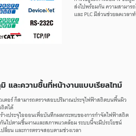
ส่งไป
พร้อมกัน
ความสามารถ
และ
PLC
มี
ส่วนช่วย
ลด
เวลา
ท
มิ
และ
ความชื้น
ที่
หน้างาน
แบบ
เรียลไทม์
วเตอร์
ก็
สามารถ
ตรวจสอบ
ปริมาณ
ประจุ
ไฟฟ้าสถิต
บน
พื้นผิว
สถิต
ได้
ร้าง
ประจุ
ไอออน
เพื่อ
บันทึก
ผลกระทบ
ของ
การกำจัด
ไฟฟ้าสถิต
กัน
ไป
ตาม
ชิ้นงาน
และ
สภาพแวดล้อม
ระบบ
นี้
จะ
มี
ประโยชน์
เปลี่ยน
และ
การตรวจสอบ
ตาม
ช่วงเวลา