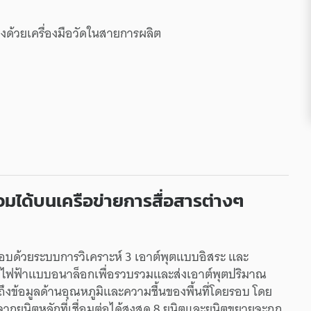
อง
ด้วย
เครื่องมือวัด
ใน
สายการผลิต
วม
ได้
บน
เครือข่าย
การสื่อสาร
ต่างๆ
อบด้วย
ระบบ
การวิเคราะห์
3
เอาต์พุต
แบบ
อิสระ
และ
ไฟฟ้า
แบบ
อนาล็อก
เพื่อ
รวบรวม
และ
ส่ง
เอาต์พุต
ปริมาณ
ึง
ข้อมูล
ด้าน
อุณหภูมิ
และ
ความชื้น
ของ
พื้นที่
โดยรอบ
โดย
จาก
ยูนิตหลัก
ที่
เชื่อมต่อ
ได้
สูงสุด
8
ยูนิต
และ
ยูนิตขยาย
จะ
ถูก