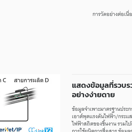
การวัด
อย่าง
ต่อเนื่
แสดง
ข้อมูล
ที่
รวบร
อย่าง
ง่ายดาย
ข้อมูลจำเพาะ
มาตรฐาน
ประก
เอาต์พุต
แรงดันไฟฟ้า/
กระแส
ไฟฟ้าสถิต
ของ
ชิ้นงาน
รวมไปถ
การใช้
ยูนิต
การสื่อสาร
ข้อมูล