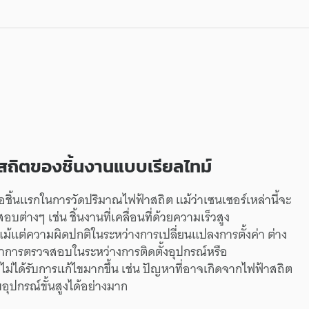
สถิต
ของ
ชิ้นงาน
แบบ
เรียลไทม์
ือ
ชิ้นแรก
ใน
การวัด
ปริมาณ
ไฟฟ้าสถิต
แม้ว่า
เซนเซอร์
เหล่านี้
จะ
สอบ
ต่างๆ
เช่น
ชิ้นงาน
ที่
เคลื่อนที่
ด้วย
ความเร็วสูง
แม้แต่
ความผิดปกติ
ใน
ระหว่าง
การเปลี่ยนแปลง
การตั้งค่า
ต่าง
่า
การตรวจสอบ
ใน
ระหว่าง
การติดตั้ง
อุปกรณ์
หรือ
่
ไม่ได้รับ
การแก้ไข
มากขึ้น
เช่น
ปัญหา
ที่
อาจ
เกิดจาก
ไฟฟ้าสถิต
บ
อุปกรณ์
ขั้นสูง
ได้
อย่างมาก