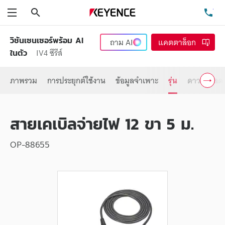
ค้นหา
โท
เมนู
วิชันเซนเซอร์พร้อม AI
ถาม
AI
แคตตาล็อก
IV4 ซีรีส์
ในตัว
ภาพรวม
การประยุกต์ใช้งาน
ข้อมูลจำเพาะ
รุ่น
ดาวน์โหลด
สายเคเบิลจ่ายไฟ 12 ขา 5 ม.
OP-88655