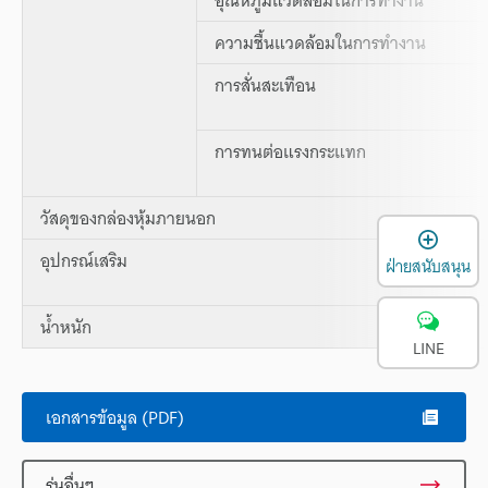
ความชื้นแวดล้อมในการทำงาน
การสั่นสะเทือน
การทนต่อแรงกระแทก
วัสดุของกล่องหุ้มภายนอก
เ
อุปกรณ์เสริม
ฝ่ายสนับสนุน
น้ำหนัก
LINE
เอกสารข้อมูล (PDF)
รุ่นอื่นๆ